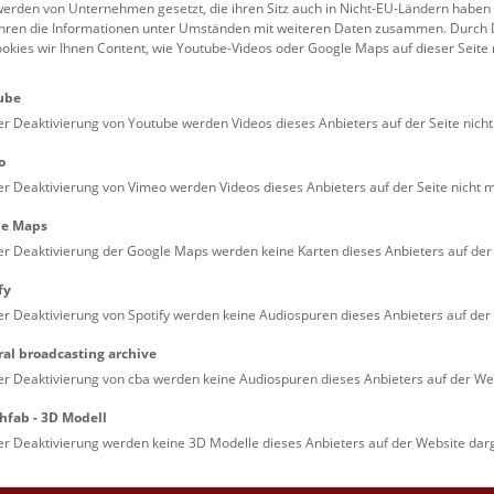
erden von Unternehmen gesetzt, die ihren Sitz auch in Nicht-EU-Ländern haben
führen die Informationen unter Umständen mit weiteren Daten zusammen. Durch 
Familien (0)
Kulinarik & Special
ookies wir Ihnen Content, wie Youtube-Videos oder Google Maps auf dieser Seite 
Jugendliche (0)
Mitmachen & Erleb
ube
Lehrpersonen (0)
Vorträge (0)
er Deaktivierung von Youtube werden Videos dieses Anbieters auf der Seite nicht
o
er Deaktivierung von Vimeo werden Videos dieses Anbieters auf der Seite nicht m
le Maps
er Deaktivierung der Google Maps werden keine Karten dieses Anbieters auf der 
fy
er Deaktivierung von Spotify werden keine Audiospuren dieses Anbieters auf der 
ral broadcasting archive
. Dienstags ist das NHM Wien in der Regel geschlossen. 
er Deaktivierung von cba werden keine Audiospuren dieses Anbieters auf der Web
hfab - 3D Modell
er Deaktivierung werden keine 3D Modelle dieses Anbieters auf der Website darg