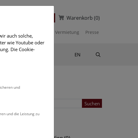
Warenkorb
(0)
ter
Ticketshop
kalender
Unterstützen
Vermietung
Presse
ir auch solche,
eter wie Youtube oder
ung. Die Cookie-
Suche
Shop & Literatur
EN
sicheren und
Suchen
ren und die Leistung zu
Standort
s (0)
NHM Wien (0)