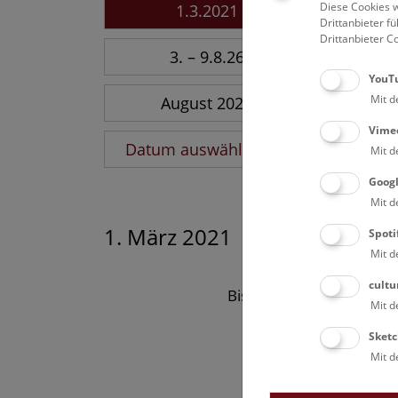
Diese Cookies w
1.3.2021
Drittanbieter 
Drittanbieter C
3. – 9.8.26
YouT
Mit d
August 2026
Vime
Datum auswählen
Mit d
Goog
Mit d
1. März 2021
Spoti
Mit d
cultu
Bisher keine Ergebnisse
Mit d
Sketc
Mit d