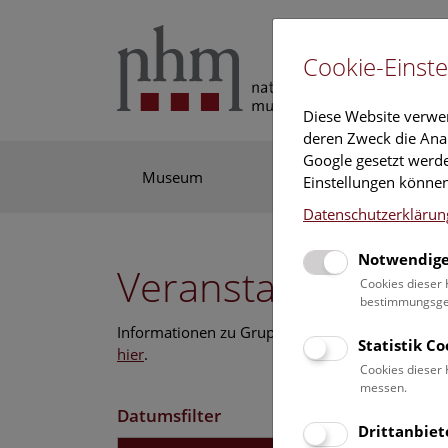
Cookie-Einste
Diese Website verwe
deren Zweck die Anal
Google gesetzt werde
Museum
Ausstellung
For
Einstellungen können
Datenschutzerklärun
Notwendige
Veranstaltungskal
Cookies dieser 
bestimmungsgem
Informationen zu Gruppen,- Kindergarten- und
Statistik C
hier
.
Cookies dieser 
messen.
Datumsfilter
Drittanbiet