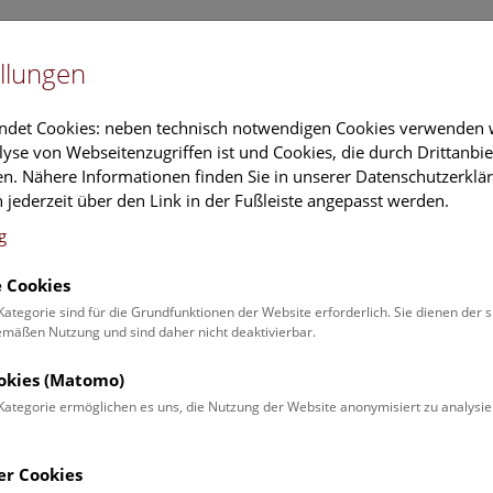
Newslet
llungen
Information
Veranstaltungs
ndet Cookies: neben technisch notwendigen Cookies verwenden w
yse von Webseitenzugriffen ist und Cookies, die durch Drittanbi
n. Nähere Informationen finden Sie in unserer Datenschutzerklär
schung
Führungen & Aktivitäten
Deck 50
 jederzeit über den Link in der Fußleiste angepasst werden.
g
 Cookies
ender
Kategorie sind für die Grundfunktionen der Website erforderlich. Sie dienen der 
äßen Nutzung und sind daher nicht deaktivierbar.
 Schulprogrammen finden Sie
ookies (Matomo)
Kategorie ermöglichen es uns, die Nutzung der Website anonymisiert zu analysie
Veranstaltung für
Angebot
er Cookies
Erwachsene (0)
Führungen & Show