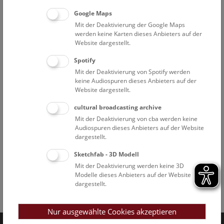
Google Maps
Mit der Deaktivierung der Google Maps
werden keine Karten dieses Anbieters auf der
Website dargestellt.
Spotify
Mit der Deaktivierung von Spotify werden
keine Audiospuren dieses Anbieters auf der
Website dargestellt.
cultural broadcasting archive
Mit der Deaktivierung von cba werden keine
Audiospuren dieses Anbieters auf der Website
dargestellt.
Sketchfab - 3D Modell
Mit der Deaktivierung werden keine 3D
Modelle dieses Anbieters auf der Website
dargestellt.
Facebook
Bluesky
Instagram
Youtube
LinkedIn
Google Art
Follow us on
Nur ausgewählte Cookies akzeptieren