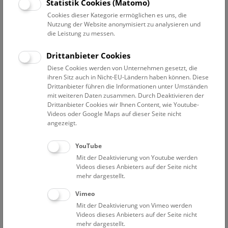
Datum auswählen
Statistik Cookies (Matomo)
Cookies dieser Kategorie ermöglichen es uns, die
Nutzung der Website anonymisiert zu analysieren und
Erweiterte Suche
die Leistung zu messen.
Filter zurücksetzen
Drittanbieter Cookies
Diese Cookies werden von Unternehmen gesetzt, die
1. März 2023
ihren Sitz auch in Nicht-EU-Ländern haben können. Diese
Drittanbieter führen die Informationen unter Umständen
mit weiteren Daten zusammen. Durch Deaktivieren der
Drittanbieter Cookies wir Ihnen Content, wie Youtube-
Bisher keine Ergebnisse. Dienstags ist das NHM Wien
Videos oder Google Maps auf dieser Seite nicht
in der Regel geschlossen. Ausnahmen finden sie
hier
.
angezeigt.
YouTube
Mit der Deaktivierung von Youtube werden
Videos dieses Anbieters auf der Seite nicht
mehr dargestellt.
Eine Nacht im Museum
Vimeo
Mit der Deaktivierung von Vimeo werden
Videos dieses Anbieters auf der Seite nicht
mehr dargestellt.