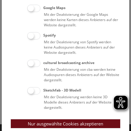
Google Maps
Mit der Deaktivierung der Google Maps
werden keine Karten dieses Anbieters auf der
Website dargestellt.
Spotify
Mit der Deaktivierung von Spotify werden
keine Audiospuren dieses Anbieters auf der
Website dargestellt.
cultural broadcasting archive
Mit der Deaktivierung von cba werden keine
Audiospuren dieses Anbieters auf der Website
dargestellt.
Sketchfab - 3D Modell
Mit der Deaktivierung werden keine 3D
Modelle dieses Anbieters auf der Website
dargestellt.
Facebook
Bluesky
Instagram
Youtube
LinkedIn
Google Art
Follow us on
Nur ausgewählte Cookies akzeptieren