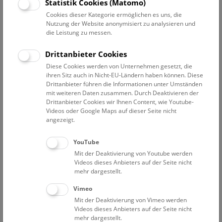
Datum auswählen
Statistik Cookies (Matomo)
Cookies dieser Kategorie ermöglichen es uns, die
Nutzung der Website anonymisiert zu analysieren und
Erweiterte Suche
die Leistung zu messen.
Filter zurücksetzen
Drittanbieter Cookies
Diese Cookies werden von Unternehmen gesetzt, die
30. Mai 2024
ihren Sitz auch in Nicht-EU-Ländern haben können. Diese
Drittanbieter führen die Informationen unter Umständen
mit weiteren Daten zusammen. Durch Deaktivieren der
Drittanbieter Cookies wir Ihnen Content, wie Youtube-
Bisher keine Ergebnisse. Dienstags ist das NHM Wien
Videos oder Google Maps auf dieser Seite nicht
in der Regel geschlossen. Ausnahmen finden sie
hier
.
angezeigt.
YouTube
Mit der Deaktivierung von Youtube werden
Videos dieses Anbieters auf der Seite nicht
mehr dargestellt.
Eine Nacht im Museum
Vimeo
Mit der Deaktivierung von Vimeo werden
Videos dieses Anbieters auf der Seite nicht
mehr dargestellt.