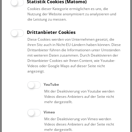
Datum auswählen
Statistik Cookies (Matomo)
Cookies dieser Kategorie ermöglichen es uns, die
Nutzung der Website anonymisiert zu analysieren und
Erweiterte Suche
die Leistung zu messen.
Filter zurücksetzen
Drittanbieter Cookies
Diese Cookies werden von Unternehmen gesetzt, die
30. Juni 2022
ihren Sitz auch in Nicht-EU-Ländern haben können. Diese
Drittanbieter führen die Informationen unter Umständen
mit weiteren Daten zusammen. Durch Deaktivieren der
Drittanbieter Cookies wir Ihnen Content, wie Youtube-
Bisher keine Ergebnisse. Dienstags ist das NHM Wien
Videos oder Google Maps auf dieser Seite nicht
in der Regel geschlossen. Ausnahmen finden sie
hier
.
angezeigt.
YouTube
Mit der Deaktivierung von Youtube werden
Videos dieses Anbieters auf der Seite nicht
mehr dargestellt.
Eine Nacht im Museum
Vimeo
Mit der Deaktivierung von Vimeo werden
Videos dieses Anbieters auf der Seite nicht
mehr dargestellt.