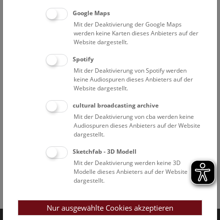
Google Maps
Mit der Deaktivierung der Google Maps
werden keine Karten dieses Anbieters auf der
Website dargestellt.
Spotify
Mit der Deaktivierung von Spotify werden
keine Audiospuren dieses Anbieters auf der
Website dargestellt.
cultural broadcasting archive
Mit der Deaktivierung von cba werden keine
Audiospuren dieses Anbieters auf der Website
dargestellt.
Sketchfab - 3D Modell
Mit der Deaktivierung werden keine 3D
Modelle dieses Anbieters auf der Website
dargestellt.
Facebook
Bluesky
Instagram
Youtube
LinkedIn
Google Art
Follow us on
Nur ausgewählte Cookies akzeptieren