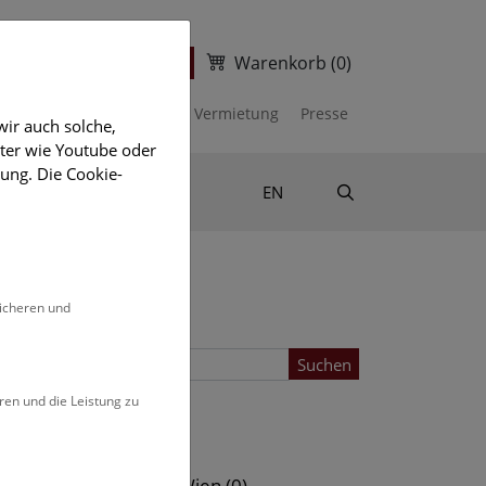
Warenkorb
(0)
ter
Ticketshop
kalender
Unterstützen
Vermietung
Presse
ir auch solche,
eter wie Youtube oder
ung. Die Cookie-
Suche
Shop & Literatur
EN
sicheren und
Suchen
ren und die Leistung zu
Standort
s (0)
NHM Wien (0)