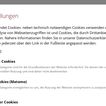
Newslet
llungen
Information
Veranstaltungs
ndet Cookies: neben technisch notwendigen Cookies verwenden w
yse von Webseitenzugriffen ist und Cookies, die durch Drittanbi
n. Nähere Informationen finden Sie in unserer Datenschutzerklär
schung
Führungen & Aktivitäten
Deck 50
 jederzeit über den Link in der Fußleiste angepasst werden.
g
 Cookies
ender
Kategorie sind für die Grundfunktionen der Website erforderlich. Sie dienen der 
äßen Nutzung und sind daher nicht deaktivierbar.
 Schulprogrammen finden Sie
ookies (Matomo)
Kategorie ermöglichen es uns, die Nutzung der Website anonymisiert zu analysie
Veranstaltung für
Angebot
er Cookies
Erwachsene (0)
Führungen & Show