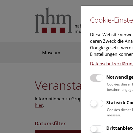
Cookie-Einste
Diese Website verwe
deren Zweck die Anal
Google gesetzt werde
Museum
Ausstellung
For
Einstellungen können
Datenschutzerklärun
Notwendige
Veranstaltungskal
Cookies dieser 
bestimmungsgem
Informationen zu Gruppen,- Kindergarten- und
Statistik C
hier
.
Cookies dieser 
messen.
Datumsfilter
Drittanbiet