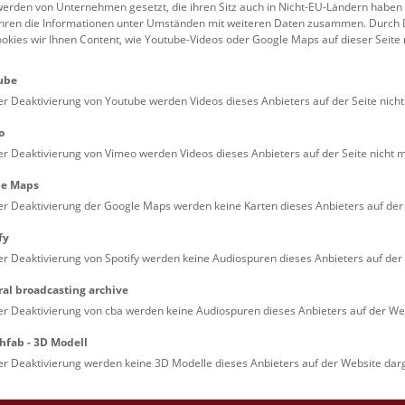
erden von Unternehmen gesetzt, die ihren Sitz auch in Nicht-EU-Ländern haben
führen die Informationen unter Umständen mit weiteren Daten zusammen. Durch 
Familien (0)
Kulinarik & Special
ookies wir Ihnen Content, wie Youtube-Videos oder Google Maps auf dieser Seite 
Jugendliche (0)
Mitmachen & Erleb
ube
Lehrpersonen (0)
Vorträge (0)
er Deaktivierung von Youtube werden Videos dieses Anbieters auf der Seite nicht
o
er Deaktivierung von Vimeo werden Videos dieses Anbieters auf der Seite nicht m
le Maps
er Deaktivierung der Google Maps werden keine Karten dieses Anbieters auf der 
fy
er Deaktivierung von Spotify werden keine Audiospuren dieses Anbieters auf der 
ral broadcasting archive
. Dienstags ist das NHM Wien in der Regel geschlossen. 
er Deaktivierung von cba werden keine Audiospuren dieses Anbieters auf der Web
hfab - 3D Modell
er Deaktivierung werden keine 3D Modelle dieses Anbieters auf der Website darg