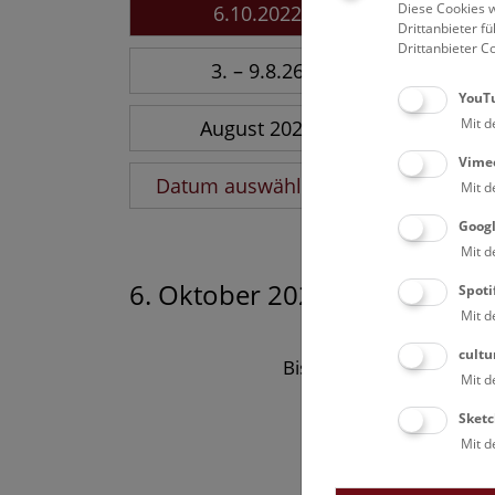
Diese Cookies w
6.10.2022
Drittanbieter 
Drittanbieter C
3. – 9.8.26
YouT
Mit d
August 2026
Vime
Datum auswählen
Mit d
Goog
Mit d
6. Oktober 2022
Spoti
Mit d
cultu
Bisher keine Ergebnisse
Mit d
Sketc
Mit d