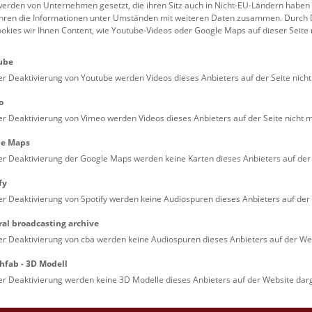
erden von Unternehmen gesetzt, die ihren Sitz auch in Nicht-EU-Ländern haben
führen die Informationen unter Umständen mit weiteren Daten zusammen. Durch 
Familien (0)
Kulinarik & Special
ookies wir Ihnen Content, wie Youtube-Videos oder Google Maps auf dieser Seite 
Jugendliche (0)
Mitmachen & Erleb
ube
Lehrpersonen (0)
Vorträge (0)
er Deaktivierung von Youtube werden Videos dieses Anbieters auf der Seite nicht
o
er Deaktivierung von Vimeo werden Videos dieses Anbieters auf der Seite nicht m
le Maps
er Deaktivierung der Google Maps werden keine Karten dieses Anbieters auf der 
fy
er Deaktivierung von Spotify werden keine Audiospuren dieses Anbieters auf der 
ral broadcasting archive
. Dienstags ist das NHM Wien in der Regel geschlossen. 
er Deaktivierung von cba werden keine Audiospuren dieses Anbieters auf der Web
hfab - 3D Modell
er Deaktivierung werden keine 3D Modelle dieses Anbieters auf der Website darg