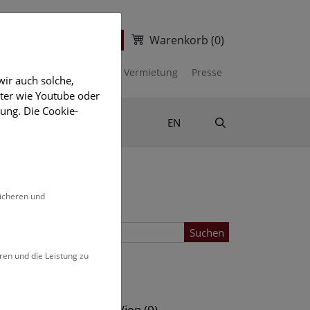
Warenkorb
(0)
ter
Ticketshop
kalender
Unterstützen
Vermietung
Presse
ir auch solche,
eter wie Youtube oder
ung. Die Cookie-
Suche
Shop & Literatur
EN
sicheren und
Suchen
ren und die Leistung zu
Standort
s (0)
NHM Wien (0)