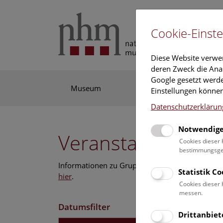
Cookie-Einste
Diese Website verwe
deren Zweck die Anal
Google gesetzt werde
Museum
Ausstellung
For
Einstellungen können
Datenschutzerklärun
Notwendige
Veranstaltungskal
Cookies dieser 
bestimmungsgem
Informationen zu Gruppen,- Kindergarten- und
Statistik C
hier
.
Cookies dieser 
messen.
Datumsfilter
Drittanbiet