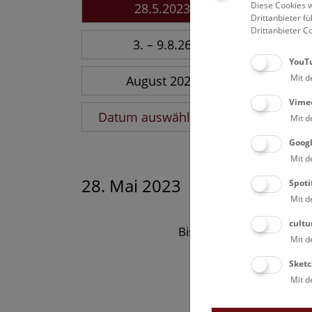
Diese Cookies w
28.5.2023
Drittanbieter 
Drittanbieter C
3. – 9.8.26
YouT
Mit d
August 2026
Vime
Datum auswählen
Mit d
Goog
Mit d
28. Mai 2023
Spoti
Mit d
cultu
Bisher keine Ergebnisse
Mit d
Sketc
Mit d