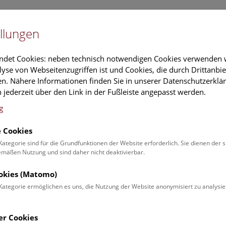
Newslet
llungen
Information
Veranstaltungs
ndet Cookies: neben technisch notwendigen Cookies verwenden w
yse von Webseitenzugriffen ist und Cookies, die durch Drittanbi
n. Nähere Informationen finden Sie in unserer Datenschutzerklär
schung
Führungen & Aktivitäten
Deck 50
 jederzeit über den Link in der Fußleiste angepasst werden.
g
 Cookies
ender
Kategorie sind für die Grundfunktionen der Website erforderlich. Sie dienen der 
äßen Nutzung und sind daher nicht deaktivierbar.
 Schulprogrammen finden Sie
ookies (Matomo)
Kategorie ermöglichen es uns, die Nutzung der Website anonymisiert zu analysie
Veranstaltung für
Angebot
er Cookies
Erwachsene (0)
Führungen & Show