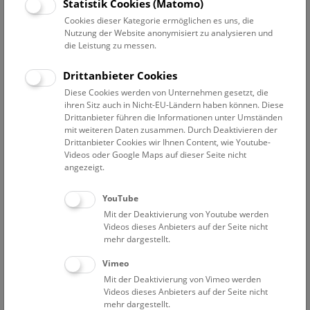
Datum auswählen
Statistik Cookies (Matomo)
Cookies dieser Kategorie ermöglichen es uns, die
Nutzung der Website anonymisiert zu analysieren und
Erweiterte Suche
die Leistung zu messen.
Filter zurücksetzen
Drittanbieter Cookies
Diese Cookies werden von Unternehmen gesetzt, die
21. Juli 2019
ihren Sitz auch in Nicht-EU-Ländern haben können. Diese
Drittanbieter führen die Informationen unter Umständen
mit weiteren Daten zusammen. Durch Deaktivieren der
Drittanbieter Cookies wir Ihnen Content, wie Youtube-
Bisher keine Ergebnisse. Dienstags ist das NHM Wien
Videos oder Google Maps auf dieser Seite nicht
in der Regel geschlossen. Ausnahmen finden sie
hier
.
angezeigt.
YouTube
Mit der Deaktivierung von Youtube werden
Videos dieses Anbieters auf der Seite nicht
mehr dargestellt.
Eine Nacht im Museum
Vimeo
Mit der Deaktivierung von Vimeo werden
Videos dieses Anbieters auf der Seite nicht
mehr dargestellt.