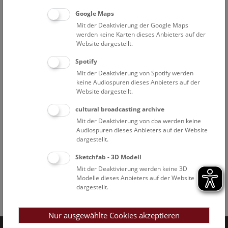
Google Maps
Mit der Deaktivierung der Google Maps
werden keine Karten dieses Anbieters auf der
Website dargestellt.
Spotify
Mit der Deaktivierung von Spotify werden
keine Audiospuren dieses Anbieters auf der
Website dargestellt.
cultural broadcasting archive
Mit der Deaktivierung von cba werden keine
Audiospuren dieses Anbieters auf der Website
dargestellt.
Sketchfab - 3D Modell
Mit der Deaktivierung werden keine 3D
Modelle dieses Anbieters auf der Website
dargestellt.
Facebook
Bluesky
Instagram
Youtube
LinkedIn
Google Art
Follow us on
Nur ausgewählte Cookies akzeptieren