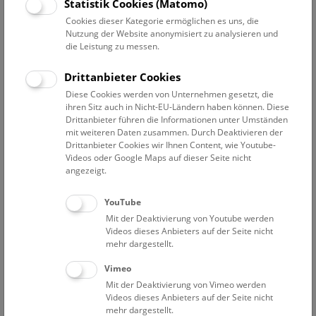
Datum auswählen
Statistik Cookies (Matomo)
Cookies dieser Kategorie ermöglichen es uns, die
Nutzung der Website anonymisiert zu analysieren und
Erweiterte Suche
die Leistung zu messen.
Filter zurücksetzen
Drittanbieter Cookies
Diese Cookies werden von Unternehmen gesetzt, die
8. August 2024
ihren Sitz auch in Nicht-EU-Ländern haben können. Diese
Drittanbieter führen die Informationen unter Umständen
mit weiteren Daten zusammen. Durch Deaktivieren der
Drittanbieter Cookies wir Ihnen Content, wie Youtube-
Bisher keine Ergebnisse. Dienstags ist das NHM Wien
Videos oder Google Maps auf dieser Seite nicht
in der Regel geschlossen. Ausnahmen finden sie
hier
.
angezeigt.
YouTube
Mit der Deaktivierung von Youtube werden
Videos dieses Anbieters auf der Seite nicht
mehr dargestellt.
Eine Nacht im Museum
Vimeo
Mit der Deaktivierung von Vimeo werden
Videos dieses Anbieters auf der Seite nicht
mehr dargestellt.