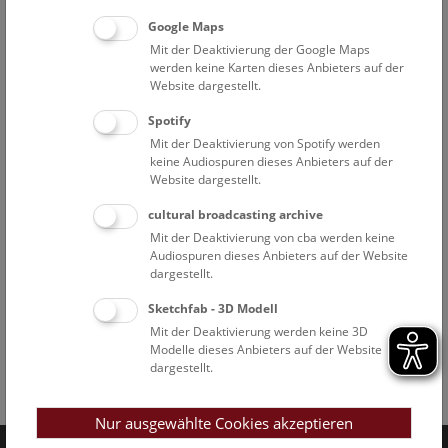
Google Maps
Mit der Deaktivierung der Google Maps
werden keine Karten dieses Anbieters auf der
Website dargestellt.
Spotify
Mit der Deaktivierung von Spotify werden
keine Audiospuren dieses Anbieters auf der
Website dargestellt.
cultural broadcasting archive
Mit der Deaktivierung von cba werden keine
Audiospuren dieses Anbieters auf der Website
dargestellt.
Sketchfab - 3D Modell
Mit der Deaktivierung werden keine 3D
Modelle dieses Anbieters auf der Website
dargestellt.
Facebook
Bluesky
Instagram
Youtube
LinkedIn
Google Art
Follow us on
Nur ausgewählte Cookies akzeptieren