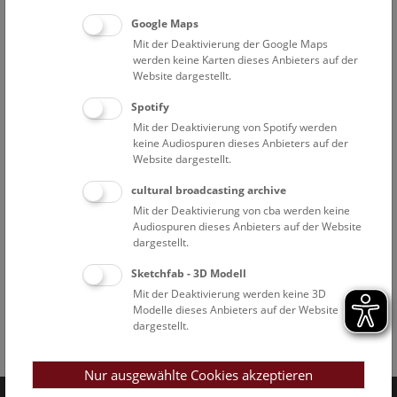
Google Maps
Mit der Deaktivierung der Google Maps
werden keine Karten dieses Anbieters auf der
Website dargestellt.
Spotify
Mit der Deaktivierung von Spotify werden
keine Audiospuren dieses Anbieters auf der
Website dargestellt.
cultural broadcasting archive
Mit der Deaktivierung von cba werden keine
Audiospuren dieses Anbieters auf der Website
dargestellt.
Sketchfab - 3D Modell
Mit der Deaktivierung werden keine 3D
Modelle dieses Anbieters auf der Website
dargestellt.
Facebook
Bluesky
Instagram
Youtube
LinkedIn
Google Art
Follow us on
Nur ausgewählte Cookies akzeptieren