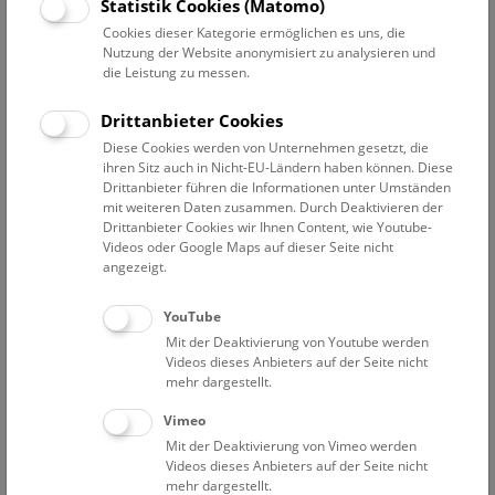
Datum auswählen
Statistik Cookies (Matomo)
Cookies dieser Kategorie ermöglichen es uns, die
Nutzung der Website anonymisiert zu analysieren und
Erweiterte Suche
die Leistung zu messen.
Filter zurücksetzen
Drittanbieter Cookies
Diese Cookies werden von Unternehmen gesetzt, die
16. September 2019
ihren Sitz auch in Nicht-EU-Ländern haben können. Diese
Drittanbieter führen die Informationen unter Umständen
mit weiteren Daten zusammen. Durch Deaktivieren der
Drittanbieter Cookies wir Ihnen Content, wie Youtube-
Bisher keine Ergebnisse. Dienstags ist das NHM Wien
Videos oder Google Maps auf dieser Seite nicht
in der Regel geschlossen. Ausnahmen finden sie
hier
.
angezeigt.
YouTube
Mit der Deaktivierung von Youtube werden
Videos dieses Anbieters auf der Seite nicht
mehr dargestellt.
Eine Nacht im Museum
Vimeo
Mit der Deaktivierung von Vimeo werden
Videos dieses Anbieters auf der Seite nicht
mehr dargestellt.