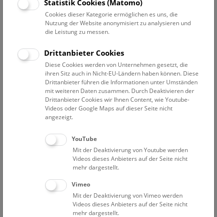
Datum auswählen
Statistik Cookies (Matomo)
Cookies dieser Kategorie ermöglichen es uns, die
Nutzung der Website anonymisiert zu analysieren und
Erweiterte Suche
die Leistung zu messen.
Filter zurücksetzen
Drittanbieter Cookies
Diese Cookies werden von Unternehmen gesetzt, die
1. September 2020
ihren Sitz auch in Nicht-EU-Ländern haben können. Diese
Drittanbieter führen die Informationen unter Umständen
mit weiteren Daten zusammen. Durch Deaktivieren der
Drittanbieter Cookies wir Ihnen Content, wie Youtube-
Bisher keine Ergebnisse. Dienstags ist das NHM Wien
Videos oder Google Maps auf dieser Seite nicht
in der Regel geschlossen. Ausnahmen finden sie
hier
.
angezeigt.
YouTube
Mit der Deaktivierung von Youtube werden
Videos dieses Anbieters auf der Seite nicht
mehr dargestellt.
Eine Nacht im Museum
Vimeo
Mit der Deaktivierung von Vimeo werden
Videos dieses Anbieters auf der Seite nicht
mehr dargestellt.