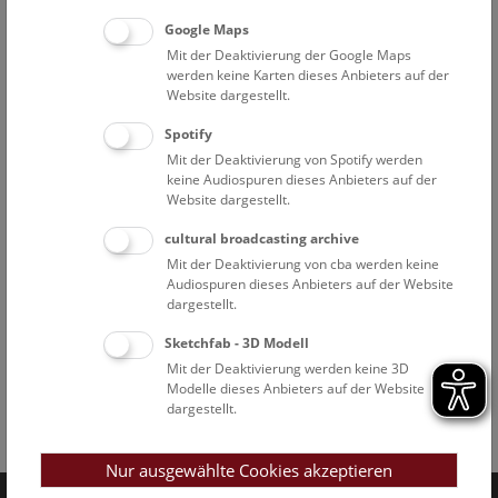
Google Maps
Mit der Deaktivierung der Google Maps
werden keine Karten dieses Anbieters auf der
Website dargestellt.
Spotify
Mit der Deaktivierung von Spotify werden
keine Audiospuren dieses Anbieters auf der
Website dargestellt.
cultural broadcasting archive
Mit der Deaktivierung von cba werden keine
Audiospuren dieses Anbieters auf der Website
dargestellt.
Sketchfab - 3D Modell
Mit der Deaktivierung werden keine 3D
Modelle dieses Anbieters auf der Website
dargestellt.
Facebook
Bluesky
Instagram
Youtube
LinkedIn
Google Art
Follow us on
Nur ausgewählte Cookies akzeptieren