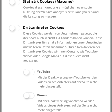
Datum auswählen
Statistik Cookies (Matomo)
Cookies dieser Kategorie ermöglichen es uns, die
Nutzung der Website anonymisiert zu analysieren und
Erweiterte Suche
die Leistung zu messen.
Filter zurücksetzen
Drittanbieter Cookies
Diese Cookies werden von Unternehmen gesetzt, die
1. April 2023
ihren Sitz auch in Nicht-EU-Ländern haben können. Diese
Drittanbieter führen die Informationen unter Umständen
mit weiteren Daten zusammen. Durch Deaktivieren der
Drittanbieter Cookies wir Ihnen Content, wie Youtube-
Bisher keine Ergebnisse. Dienstags ist das NHM Wien
Videos oder Google Maps auf dieser Seite nicht
in der Regel geschlossen. Ausnahmen finden sie
hier
.
angezeigt.
YouTube
Mit der Deaktivierung von Youtube werden
Videos dieses Anbieters auf der Seite nicht
mehr dargestellt.
Eine Nacht im Museum
Vimeo
Mit der Deaktivierung von Vimeo werden
Videos dieses Anbieters auf der Seite nicht
mehr dargestellt.