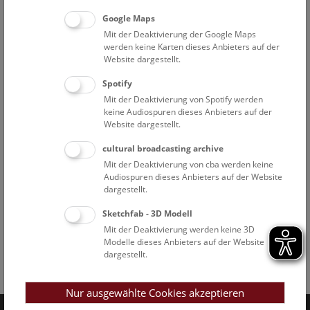
Google Maps
Mit der Deaktivierung der Google Maps
werden keine Karten dieses Anbieters auf der
Website dargestellt.
Spotify
Mit der Deaktivierung von Spotify werden
keine Audiospuren dieses Anbieters auf der
Website dargestellt.
cultural broadcasting archive
Mit der Deaktivierung von cba werden keine
Audiospuren dieses Anbieters auf der Website
dargestellt.
Sketchfab - 3D Modell
Mit der Deaktivierung werden keine 3D
Modelle dieses Anbieters auf der Website
dargestellt.
Facebook
Bluesky
Instagram
Youtube
LinkedIn
Google Art
Follow us on
Nur ausgewählte Cookies akzeptieren