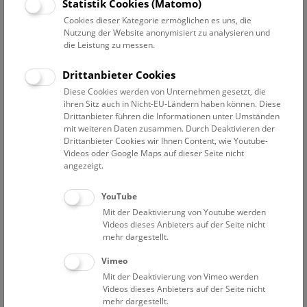
Datum auswählen
Statistik Cookies (Matomo)
Cookies dieser Kategorie ermöglichen es uns, die
Nutzung der Website anonymisiert zu analysieren und
Erweiterte Suche
die Leistung zu messen.
Filter zurücksetzen
Drittanbieter Cookies
Diese Cookies werden von Unternehmen gesetzt, die
1. April 2023
ihren Sitz auch in Nicht-EU-Ländern haben können. Diese
Drittanbieter führen die Informationen unter Umständen
mit weiteren Daten zusammen. Durch Deaktivieren der
Drittanbieter Cookies wir Ihnen Content, wie Youtube-
Bisher keine Ergebnisse. Dienstags ist das NHM Wien
Videos oder Google Maps auf dieser Seite nicht
in der Regel geschlossen. Ausnahmen finden sie
hier
.
angezeigt.
YouTube
Mit der Deaktivierung von Youtube werden
Videos dieses Anbieters auf der Seite nicht
mehr dargestellt.
Eine Nacht im Museum
Vimeo
Mit der Deaktivierung von Vimeo werden
Videos dieses Anbieters auf der Seite nicht
mehr dargestellt.