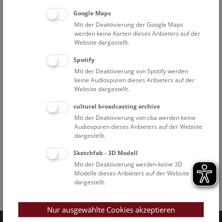
Google Maps
Mit der Deaktivierung der Google Maps
werden keine Karten dieses Anbieters auf der
Website dargestellt.
Spotify
Mit der Deaktivierung von Spotify werden
keine Audiospuren dieses Anbieters auf der
Website dargestellt.
cultural broadcasting archive
Mit der Deaktivierung von cba werden keine
Audiospuren dieses Anbieters auf der Website
dargestellt.
Sketchfab - 3D Modell
Mit der Deaktivierung werden keine 3D
Modelle dieses Anbieters auf der Website
dargestellt.
Facebook
Bluesky
Instagram
Youtube
LinkedIn
Google Art
Follow us on
Nur ausgewählte Cookies akzeptieren