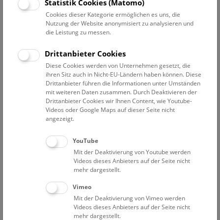
Datum auswählen
Statistik Cookies (Matomo)
Cookies dieser Kategorie ermöglichen es uns, die
Nutzung der Website anonymisiert zu analysieren und
Erweiterte Suche
die Leistung zu messen.
Filter zurücksetzen
Drittanbieter Cookies
Diese Cookies werden von Unternehmen gesetzt, die
1. Dezember 2019
ihren Sitz auch in Nicht-EU-Ländern haben können. Diese
Drittanbieter führen die Informationen unter Umständen
mit weiteren Daten zusammen. Durch Deaktivieren der
Drittanbieter Cookies wir Ihnen Content, wie Youtube-
Bisher keine Ergebnisse. Dienstags ist das NHM Wien
Videos oder Google Maps auf dieser Seite nicht
in der Regel geschlossen. Ausnahmen finden sie
hier
.
angezeigt.
YouTube
Mit der Deaktivierung von Youtube werden
Videos dieses Anbieters auf der Seite nicht
mehr dargestellt.
Eine Nacht im Museum
Vimeo
Mit der Deaktivierung von Vimeo werden
Videos dieses Anbieters auf der Seite nicht
mehr dargestellt.