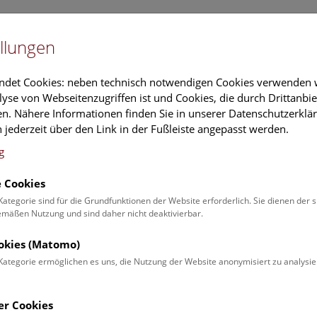
Newslet
llungen
Information
Veranstaltungs
ndet Cookies: neben technisch notwendigen Cookies verwenden w
yse von Webseitenzugriffen ist und Cookies, die durch Drittanbi
n. Nähere Informationen finden Sie in unserer Datenschutzerklär
schung
Führungen & Aktivitäten
Deck 50
 jederzeit über den Link in der Fußleiste angepasst werden.
g
 Cookies
ender
Kategorie sind für die Grundfunktionen der Website erforderlich. Sie dienen der 
äßen Nutzung und sind daher nicht deaktivierbar.
 Schulprogrammen finden Sie
ookies (Matomo)
Kategorie ermöglichen es uns, die Nutzung der Website anonymisiert zu analysie
Veranstaltung für
Angebot
er Cookies
Erwachsene (0)
Führungen & Show