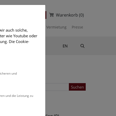
Warenkorb
(0)
ter
Ticketshop
kalender
Unterstützen
Vermietung
Presse
ir auch solche,
eter wie Youtube oder
ung. Die Cookie-
Suche
Shop & Literatur
EN
sicheren und
Suchen
ren und die Leistung zu
Standort
s (0)
NHM Wien (0)