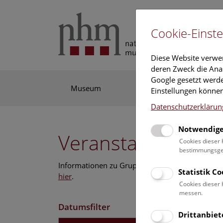
Cookie-Einste
Diese Website verwe
deren Zweck die Anal
Google gesetzt werde
Museum
Ausstellung
For
Einstellungen können
Datenschutzerklärun
Notwendige
Veranstaltungskal
Cookies dieser 
bestimmungsgem
Informationen zu Gruppen,- Kindergarten- und
Statistik C
hier
.
Cookies dieser 
messen.
Datumsfilter
Drittanbiet