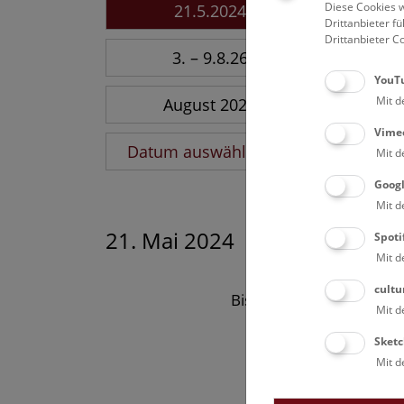
Diese Cookies w
21.5.2024
Drittanbieter 
Drittanbieter C
3. – 9.8.26
YouT
Mit d
August 2026
Vime
Datum auswählen
Mit d
Goog
Mit d
21. Mai 2024
Spoti
Mit d
cultu
Bisher keine Ergebnisse
Mit d
Sketc
Mit d