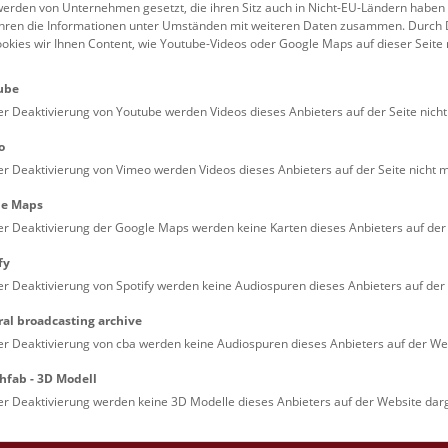
erden von Unternehmen gesetzt, die ihren Sitz auch in Nicht-EU-Ländern haben
führen die Informationen unter Umständen mit weiteren Daten zusammen. Durch 
Familien (0)
Kulinarik & Special
ookies wir Ihnen Content, wie Youtube-Videos oder Google Maps auf dieser Seite 
Jugendliche (0)
Mitmachen & Erleb
ube
Lehrpersonen (0)
Vorträge (0)
er Deaktivierung von Youtube werden Videos dieses Anbieters auf der Seite nicht
o
er Deaktivierung von Vimeo werden Videos dieses Anbieters auf der Seite nicht m
le Maps
er Deaktivierung der Google Maps werden keine Karten dieses Anbieters auf der 
fy
er Deaktivierung von Spotify werden keine Audiospuren dieses Anbieters auf der 
ral broadcasting archive
. Dienstags ist das NHM Wien in der Regel geschlossen. 
er Deaktivierung von cba werden keine Audiospuren dieses Anbieters auf der Web
hfab - 3D Modell
er Deaktivierung werden keine 3D Modelle dieses Anbieters auf der Website darg