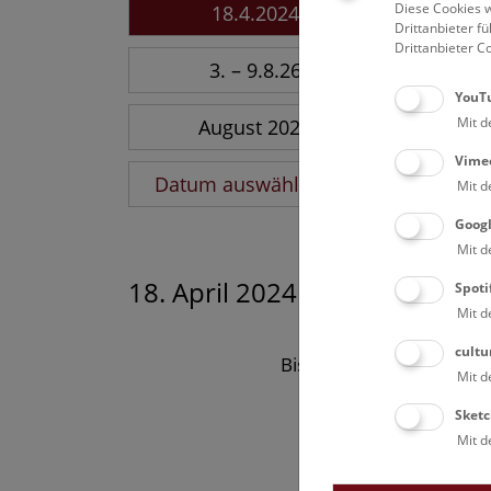
Diese Cookies w
18.4.2024
Drittanbieter 
Drittanbieter C
3. – 9.8.26
YouT
Mit d
August 2026
Vime
Datum auswählen
Mit d
Goog
Mit d
18. April 2024
Spoti
Mit d
cultu
Bisher keine Ergebnisse
Mit d
Sketc
Mit d