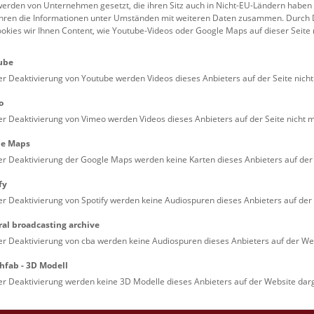
erden von Unternehmen gesetzt, die ihren Sitz auch in Nicht-EU-Ländern haben
führen die Informationen unter Umständen mit weiteren Daten zusammen. Durch 
Familien (0)
Kulinarik & Special
ookies wir Ihnen Content, wie Youtube-Videos oder Google Maps auf dieser Seite 
Jugendliche (0)
Mitmachen & Erleb
ube
Lehrpersonen (0)
Vorträge (0)
er Deaktivierung von Youtube werden Videos dieses Anbieters auf der Seite nicht
o
er Deaktivierung von Vimeo werden Videos dieses Anbieters auf der Seite nicht m
le Maps
er Deaktivierung der Google Maps werden keine Karten dieses Anbieters auf der 
fy
er Deaktivierung von Spotify werden keine Audiospuren dieses Anbieters auf der 
ral broadcasting archive
. Dienstags ist das NHM Wien in der Regel geschlossen. 
er Deaktivierung von cba werden keine Audiospuren dieses Anbieters auf der Web
hfab - 3D Modell
er Deaktivierung werden keine 3D Modelle dieses Anbieters auf der Website darg