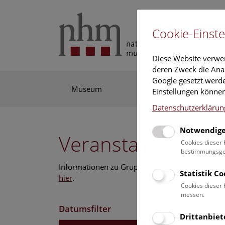
Cookie-Einste
Diese Website verwe
deren Zweck die Anal
Google gesetzt werde
Museum
Ausstellung
For
Einstellungen können
Datenschutzerklärun
Notwendige
Veranstaltungskal
Cookies dieser 
bestimmungsgem
Informationen zu Gruppen,- Kindergarten- und
Statistik C
hier
.
Cookies dieser 
messen.
Datumsfilter
Drittanbiet