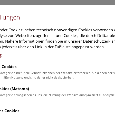
Newslet
llungen
Information
Veranstaltungs
ndet Cookies: neben technisch notwendigen Cookies verwenden w
yse von Webseitenzugriffen ist und Cookies, die durch Drittanbi
n. Nähere Informationen finden Sie in unserer Datenschutzerklär
schung
Führungen & Aktivitäten
Deck 50
 jederzeit über den Link in der Fußleiste angepasst werden.
g
 Cookies
ender
Kategorie sind für die Grundfunktionen der Website erforderlich. Sie dienen der 
äßen Nutzung und sind daher nicht deaktivierbar.
 Schulprogrammen finden Sie
ookies (Matomo)
Kategorie ermöglichen es uns, die Nutzung der Website anonymisiert zu analysie
Veranstaltung für
Angebot
er Cookies
Erwachsene (0)
Führungen & Show