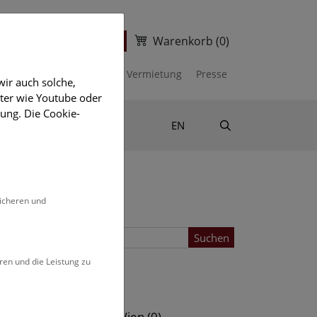
Warenkorb
(0)
ter
Ticketshop
kalender
Unterstützen
Vermietung
Presse
ir auch solche,
eter wie Youtube oder
ung. Die Cookie-
Suche
Shop & Literatur
EN
sicheren und
Suchen
ren und die Leistung zu
Standort
s (0)
NHM Wien (0)