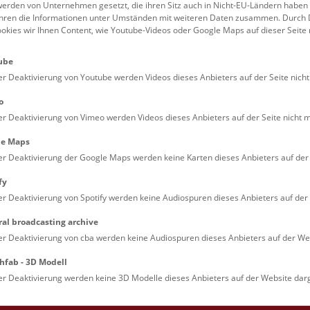
erden von Unternehmen gesetzt, die ihren Sitz auch in Nicht-EU-Ländern haben
führen die Informationen unter Umständen mit weiteren Daten zusammen. Durch 
Familien (0)
Kulinarik & Special
ookies wir Ihnen Content, wie Youtube-Videos oder Google Maps auf dieser Seite 
Jugendliche (0)
Mitmachen & Erleb
ube
Lehrpersonen (0)
Vorträge (0)
er Deaktivierung von Youtube werden Videos dieses Anbieters auf der Seite nicht
o
er Deaktivierung von Vimeo werden Videos dieses Anbieters auf der Seite nicht m
le Maps
er Deaktivierung der Google Maps werden keine Karten dieses Anbieters auf der 
fy
er Deaktivierung von Spotify werden keine Audiospuren dieses Anbieters auf der 
ral broadcasting archive
. Dienstags ist das NHM Wien in der Regel geschlossen. 
er Deaktivierung von cba werden keine Audiospuren dieses Anbieters auf der Web
hfab - 3D Modell
er Deaktivierung werden keine 3D Modelle dieses Anbieters auf der Website darg