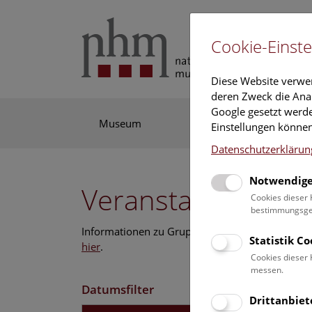
Cookie-Einste
Diese Website verwe
deren Zweck die Anal
Google gesetzt werde
Museum
Ausstellung
For
Einstellungen können
Datenschutzerklärun
Notwendige
Veranstaltungskal
Cookies dieser 
bestimmungsgem
Informationen zu Gruppen,- Kindergarten- und
Statistik C
hier
.
Cookies dieser 
messen.
Datumsfilter
Drittanbiet