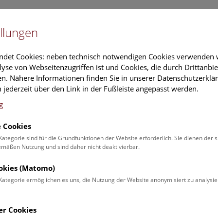
Newslet
llungen
Information
Veranstaltungs
ndet Cookies: neben technisch notwendigen Cookies verwenden w
yse von Webseitenzugriffen ist und Cookies, die durch Drittanbi
n. Nähere Informationen finden Sie in unserer Datenschutzerklär
schung
Führungen & Aktivitäten
Deck 50
 jederzeit über den Link in der Fußleiste angepasst werden.
g
 Cookies
ender
Kategorie sind für die Grundfunktionen der Website erforderlich. Sie dienen der 
äßen Nutzung und sind daher nicht deaktivierbar.
 Schulprogrammen finden Sie
ookies (Matomo)
Kategorie ermöglichen es uns, die Nutzung der Website anonymisiert zu analysie
Veranstaltung für
Angebot
er Cookies
Erwachsene (0)
Führungen & Show