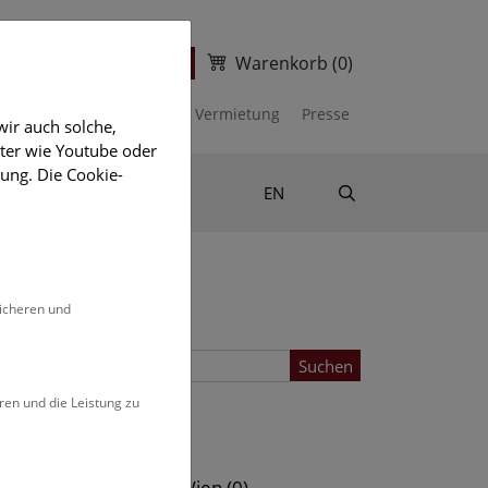
Warenkorb
(0)
ter
Ticketshop
kalender
Unterstützen
Vermietung
Presse
ir auch solche,
eter wie Youtube oder
ung. Die Cookie-
Suche
Shop & Literatur
EN
sicheren und
Suchen
ren und die Leistung zu
Standort
s (0)
NHM Wien (0)