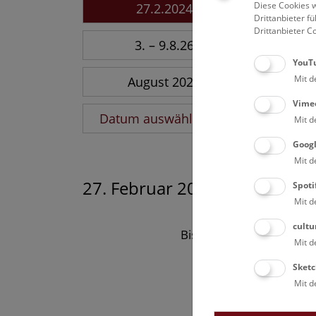
Diese Cookies w
27.2.2024
Drittanbieter 
Drittanbieter C
3. – 9.8.26
YouT
Mit d
August 2026
Vime
Datum auswählen
Mit d
Goog
Mit d
27. Februar 2024
Spoti
Mit d
cultu
Bisher keine Ergebnisse
Mit d
Sketc
Mit d