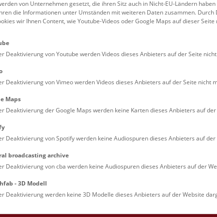
erden von Unternehmen gesetzt, die ihren Sitz auch in Nicht-EU-Ländern haben
führen die Informationen unter Umständen mit weiteren Daten zusammen. Durch 
Familien (0)
Kulinarik & Special
ookies wir Ihnen Content, wie Youtube-Videos oder Google Maps auf dieser Seite 
Jugendliche (0)
Mitmachen & Erleb
ube
Lehrpersonen (0)
Vorträge (0)
er Deaktivierung von Youtube werden Videos dieses Anbieters auf der Seite nicht
o
er Deaktivierung von Vimeo werden Videos dieses Anbieters auf der Seite nicht m
le Maps
er Deaktivierung der Google Maps werden keine Karten dieses Anbieters auf der 
fy
er Deaktivierung von Spotify werden keine Audiospuren dieses Anbieters auf der 
ral broadcasting archive
. Dienstags ist das NHM Wien in der Regel geschlossen. 
er Deaktivierung von cba werden keine Audiospuren dieses Anbieters auf der Web
hfab - 3D Modell
er Deaktivierung werden keine 3D Modelle dieses Anbieters auf der Website darg