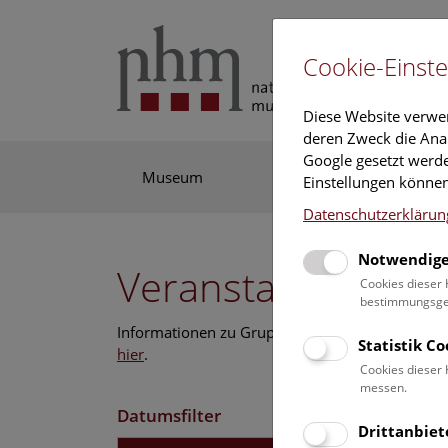
Cookie-Einste
Diese Website verwe
deren Zweck die Anal
Google gesetzt werde
Museum
Ausstellung
For
Einstellungen können
Datenschutzerklärun
Notwendige
Veranstaltungskal
Cookies dieser 
bestimmungsgem
Informationen zu Gruppen,- Kindergarten- und
Statistik C
hier
.
Cookies dieser 
messen.
Datumsfilter
Drittanbiet