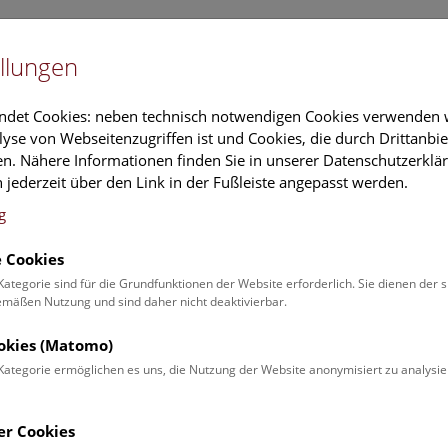
Newslet
llungen
Information
Veranstaltungs
ndet Cookies: neben technisch notwendigen Cookies verwenden w
yse von Webseitenzugriffen ist und Cookies, die durch Drittanbi
n. Nähere Informationen finden Sie in unserer Datenschutzerklär
schung
Führungen & Aktivitäten
Deck 50
 jederzeit über den Link in der Fußleiste angepasst werden.
g
 Cookies
ender
Kategorie sind für die Grundfunktionen der Website erforderlich. Sie dienen der 
äßen Nutzung und sind daher nicht deaktivierbar.
 Schulprogrammen finden Sie
ookies (Matomo)
Kategorie ermöglichen es uns, die Nutzung der Website anonymisiert zu analysie
Veranstaltung für
Angebot
er Cookies
Erwachsene (0)
Führungen & Show