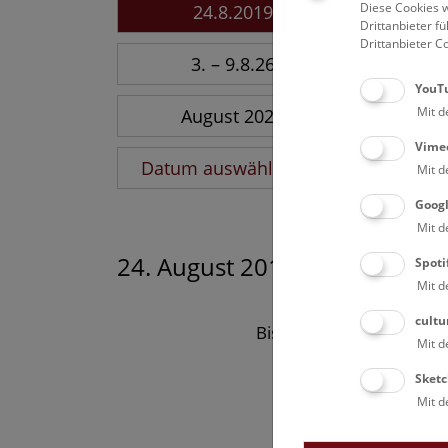
Diese Cookies w
24.8.2019
Drittanbieter 
Drittanbieter C
3. – 9.8.26
YouT
Mit d
August 2026
Vime
Datum auswählen
Mit d
Goog
Mit d
24. August 2019
Spoti
Mit d
cultu
Bisher keine Ergebnisse
Mit d
Sketc
Mit d