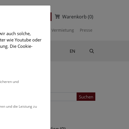
Warenkorb
(0)
ter
Ticketshop
kalender
Unterstützen
Vermietung
Presse
ir auch solche,
eter wie Youtube oder
ung. Die Cookie-
Suche
Shop & Literatur
EN
sicheren und
Suchen
ren und die Leistung zu
Standort
s (0)
NHM Wien (0)