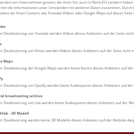
erden von Unternehmen gesetzt, die ihren Sitz auch in Nicht-EU-Ländern haben
führen die Informationen unter Umständen mit weiteren Daten zusammen. Durch 
Familien (0)
Kulinarik & Special
ookies wir Ihnen Content, wie Youtube-Videos oder Google Maps auf dieser Seite 
Jugendliche (0)
Mitmachen & Erleb
ube
Lehrpersonen (0)
Vorträge (0)
er Deaktivierung von Youtube werden Videos dieses Anbieters auf der Seite nicht
o
er Deaktivierung von Vimeo werden Videos dieses Anbieters auf der Seite nicht m
le Maps
er Deaktivierung der Google Maps werden keine Karten dieses Anbieters auf der 
fy
er Deaktivierung von Spotify werden keine Audiospuren dieses Anbieters auf der 
ral broadcasting archive
. Dienstags ist das NHM Wien in der Regel geschlossen. 
er Deaktivierung von cba werden keine Audiospuren dieses Anbieters auf der Web
hfab - 3D Modell
er Deaktivierung werden keine 3D Modelle dieses Anbieters auf der Website darg