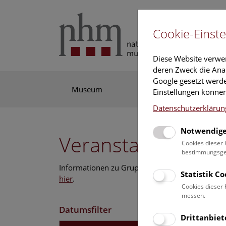
Cookie-Einste
Diese Website verwe
deren Zweck die Anal
Google gesetzt werde
Museum
Ausstellung
For
Einstellungen können
Datenschutzerklärun
Notwendige
Veranstaltungskal
Cookies dieser 
bestimmungsgem
Informationen zu Gruppen,- Kindergarten- und
Statistik C
hier
.
Cookies dieser 
messen.
Datumsfilter
Drittanbiet