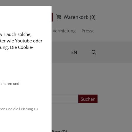
Warenkorb
(0)
ter
Ticketshop
kalender
Unterstützen
Vermietung
Presse
ir auch solche,
eter wie Youtube oder
ung. Die Cookie-
Suche
Shop & Literatur
EN
sicheren und
Suchen
ren und die Leistung zu
Standort
s (0)
NHM Wien (0)