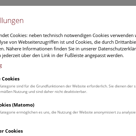
Newslet
llungen
Information
Veranstaltungs
ndet Cookies: neben technisch notwendigen Cookies verwenden w
yse von Webseitenzugriffen ist und Cookies, die durch Drittanbi
n. Nähere Informationen finden Sie in unserer Datenschutzerklär
schung
Führungen & Aktivitäten
Deck 50
 jederzeit über den Link in der Fußleiste angepasst werden.
g
 Cookies
ender
Kategorie sind für die Grundfunktionen der Website erforderlich. Sie dienen der 
äßen Nutzung und sind daher nicht deaktivierbar.
 Schulprogrammen finden Sie
ookies (Matomo)
Kategorie ermöglichen es uns, die Nutzung der Website anonymisiert zu analysie
Veranstaltung für
Angebot
er Cookies
Erwachsene (0)
Führungen & Show