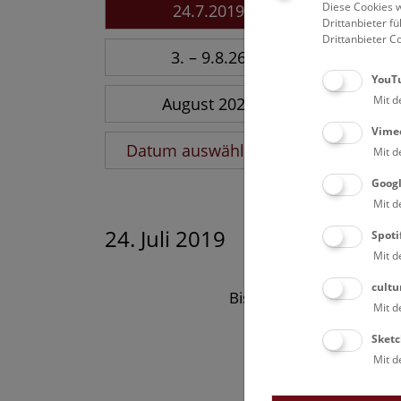
Diese Cookies w
24.7.2019
Drittanbieter 
Drittanbieter C
3. – 9.8.26
YouT
Mit d
August 2026
Vime
Datum auswählen
Mit d
Goog
Mit d
24. Juli 2019
Spoti
Mit d
cultu
Bisher keine Ergebnisse
Mit d
Sketc
Mit d