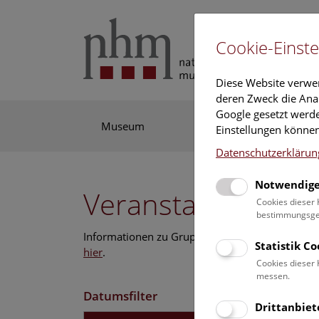
Cookie-Einste
Diese Website verwe
deren Zweck die Anal
Google gesetzt werde
Museum
Ausstellung
For
Einstellungen können
Datenschutzerklärun
Notwendige
Veranstaltungskal
Cookies dieser 
bestimmungsgem
Informationen zu Gruppen,- Kindergarten- und
Statistik C
hier
.
Cookies dieser 
messen.
Datumsfilter
Drittanbiet