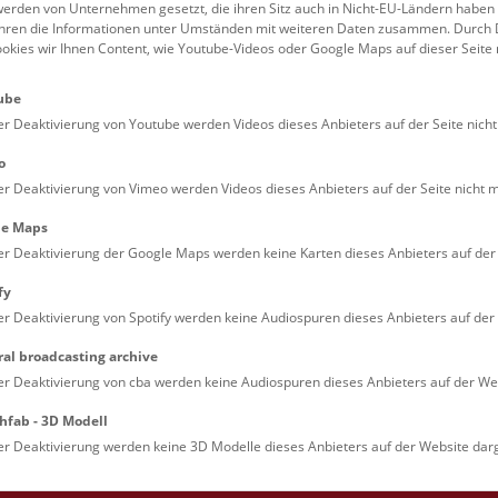
erden von Unternehmen gesetzt, die ihren Sitz auch in Nicht-EU-Ländern haben
führen die Informationen unter Umständen mit weiteren Daten zusammen. Durch 
Familien (0)
Kulinarik & Special
ookies wir Ihnen Content, wie Youtube-Videos oder Google Maps auf dieser Seite 
Jugendliche (0)
Mitmachen & Erleb
ube
Lehrpersonen (0)
Vorträge (0)
er Deaktivierung von Youtube werden Videos dieses Anbieters auf der Seite nicht
o
er Deaktivierung von Vimeo werden Videos dieses Anbieters auf der Seite nicht m
le Maps
er Deaktivierung der Google Maps werden keine Karten dieses Anbieters auf der 
fy
er Deaktivierung von Spotify werden keine Audiospuren dieses Anbieters auf der 
ral broadcasting archive
. Dienstags ist das NHM Wien in der Regel geschlossen. 
er Deaktivierung von cba werden keine Audiospuren dieses Anbieters auf der Web
hfab - 3D Modell
er Deaktivierung werden keine 3D Modelle dieses Anbieters auf der Website darg