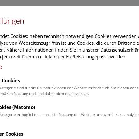
Newslet
llungen
Information
Veranstaltungs
ndet Cookies: neben technisch notwendigen Cookies verwenden w
yse von Webseitenzugriffen ist und Cookies, die durch Drittanbi
n. Nähere Informationen finden Sie in unserer Datenschutzerklär
schung
Führungen & Aktivitäten
Deck 50
 jederzeit über den Link in der Fußleiste angepasst werden.
g
 Cookies
ender
Kategorie sind für die Grundfunktionen der Website erforderlich. Sie dienen der 
äßen Nutzung und sind daher nicht deaktivierbar.
 Schulprogrammen finden Sie
ookies (Matomo)
Kategorie ermöglichen es uns, die Nutzung der Website anonymisiert zu analysie
Veranstaltung für
Angebot
er Cookies
Erwachsene (0)
Führungen & Show