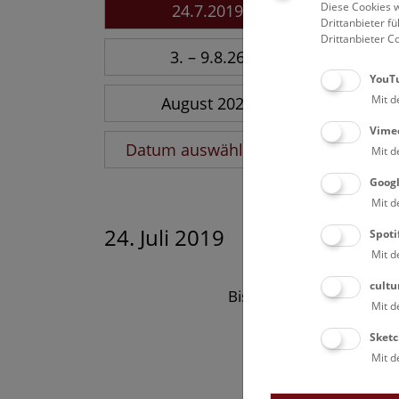
Diese Cookies w
24.7.2019
Drittanbieter 
Drittanbieter C
3. – 9.8.26
YouT
Mit d
August 2026
Vime
Datum auswählen
Mit d
Goog
Mit d
24. Juli 2019
Spoti
Mit d
cultu
Bisher keine Ergebnisse
Mit d
Sketc
Mit d