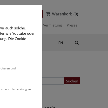
Warenkorb
(0)
ter
Ticketshop
kalender
Unterstützen
Vermietung
Presse
ir auch solche,
eter wie Youtube oder
ung. Die Cookie-
Suche
Shop & Literatur
EN
sicheren und
Suchen
ren und die Leistung zu
Standort
s (0)
NHM Wien (0)