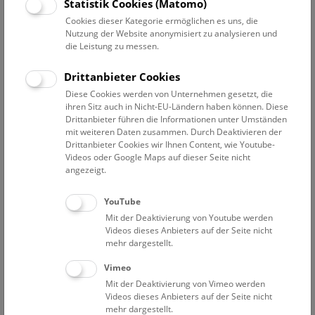
Datum auswählen
Statistik Cookies (Matomo)
Cookies dieser Kategorie ermöglichen es uns, die
Nutzung der Website anonymisiert zu analysieren und
Erweiterte Suche
die Leistung zu messen.
Filter zurücksetzen
Drittanbieter Cookies
Diese Cookies werden von Unternehmen gesetzt, die
13. Juni 2024
ihren Sitz auch in Nicht-EU-Ländern haben können. Diese
Drittanbieter führen die Informationen unter Umständen
mit weiteren Daten zusammen. Durch Deaktivieren der
Drittanbieter Cookies wir Ihnen Content, wie Youtube-
Bisher keine Ergebnisse. Dienstags ist das NHM Wien
Videos oder Google Maps auf dieser Seite nicht
in der Regel geschlossen. Ausnahmen finden sie
hier
.
angezeigt.
YouTube
Mit der Deaktivierung von Youtube werden
Videos dieses Anbieters auf der Seite nicht
mehr dargestellt.
Eine Nacht im Museum
Vimeo
Mit der Deaktivierung von Vimeo werden
Videos dieses Anbieters auf der Seite nicht
mehr dargestellt.