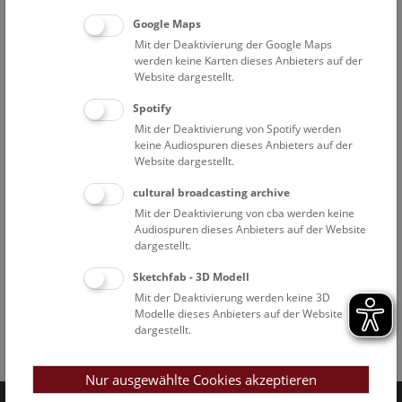
Google Maps
Mit der Deaktivierung der Google Maps
werden keine Karten dieses Anbieters auf der
Website dargestellt.
Spotify
Mit der Deaktivierung von Spotify werden
keine Audiospuren dieses Anbieters auf der
Website dargestellt.
cultural broadcasting archive
Mit der Deaktivierung von cba werden keine
Audiospuren dieses Anbieters auf der Website
dargestellt.
Sketchfab - 3D Modell
Mit der Deaktivierung werden keine 3D
Modelle dieses Anbieters auf der Website
dargestellt.
Facebook
Bluesky
Instagram
Youtube
LinkedIn
Google Art
Follow us on
Nur ausgewählte Cookies akzeptieren