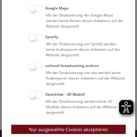
Google Maps
Mit der Deaktivierung der Google Maps
werden keine Karten dieses Anbieters auf der
Website dargestellt.
Spotify
Mit der Deaktivierung von Spotify werden
keine Audiospuren dieses Anbieters auf der
Website dargestellt.
cultural broadcasting archive
Mit der Deaktivierung von cba werden keine
Audiospuren dieses Anbieters auf der Website
dargestellt.
Sketchfab - 3D Modell
Mit der Deaktivierung werden keine 3D
Modelle dieses Anbieters auf der Website
dargestellt.
Facebook
Bluesky
Instagram
Youtube
LinkedIn
Google Art
Follow us on
Nur ausgewählte Cookies akzeptieren