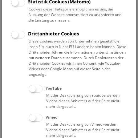
Datum auswählen
Statistik Cookies (Matomo)
Cookies dieser Kategorie ermöglichen es uns, die
Nutzung der Website anonymisiert zu analysieren und
Erweiterte Suche
die Leistung zu messen.
Filter zurücksetzen
Drittanbieter Cookies
Diese Cookies werden von Unternehmen gesetzt, die
1. April 2021
ihren Sitz auch in Nicht-EU-Ländern haben können. Diese
Drittanbieter führen die Informationen unter Umständen
mit weiteren Daten zusammen. Durch Deaktivieren der
Drittanbieter Cookies wir Ihnen Content, wie Youtube-
Bisher keine Ergebnisse. Dienstags ist das NHM Wien
Videos oder Google Maps auf dieser Seite nicht
in der Regel geschlossen. Ausnahmen finden sie
hier
.
angezeigt.
YouTube
Mit der Deaktivierung von Youtube werden
Videos dieses Anbieters auf der Seite nicht
mehr dargestellt.
Eine Nacht im Museum
Vimeo
Mit der Deaktivierung von Vimeo werden
Videos dieses Anbieters auf der Seite nicht
mehr dargestellt.