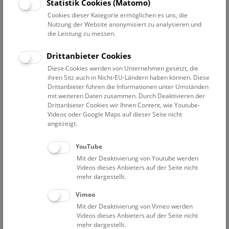
Datum auswählen
Statistik Cookies (Matomo)
Cookies dieser Kategorie ermöglichen es uns, die
Nutzung der Website anonymisiert zu analysieren und
Erweiterte Suche
die Leistung zu messen.
Filter zurücksetzen
Drittanbieter Cookies
Diese Cookies werden von Unternehmen gesetzt, die
8. August 2024
ihren Sitz auch in Nicht-EU-Ländern haben können. Diese
Drittanbieter führen die Informationen unter Umständen
mit weiteren Daten zusammen. Durch Deaktivieren der
Drittanbieter Cookies wir Ihnen Content, wie Youtube-
Bisher keine Ergebnisse. Dienstags ist das NHM Wien
Videos oder Google Maps auf dieser Seite nicht
in der Regel geschlossen. Ausnahmen finden sie
hier
.
angezeigt.
YouTube
Mit der Deaktivierung von Youtube werden
Videos dieses Anbieters auf der Seite nicht
mehr dargestellt.
Eine Nacht im Museum
Vimeo
Mit der Deaktivierung von Vimeo werden
Videos dieses Anbieters auf der Seite nicht
mehr dargestellt.