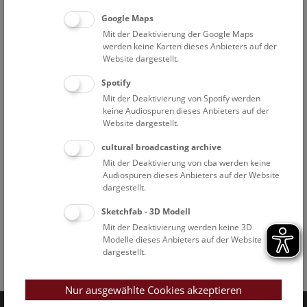
Google Maps
Mit der Deaktivierung der Google Maps
werden keine Karten dieses Anbieters auf der
Website dargestellt.
Spotify
Mit der Deaktivierung von Spotify werden
keine Audiospuren dieses Anbieters auf der
Website dargestellt.
cultural broadcasting archive
Mit der Deaktivierung von cba werden keine
Audiospuren dieses Anbieters auf der Website
dargestellt.
Sketchfab - 3D Modell
Mit der Deaktivierung werden keine 3D
Modelle dieses Anbieters auf der Website
dargestellt.
Facebook
Bluesky
Instagram
Youtube
LinkedIn
Google Art
Follow us on
Nur ausgewählte Cookies akzeptieren