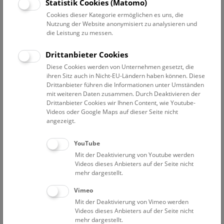
Datum auswählen
Statistik Cookies (Matomo)
Cookies dieser Kategorie ermöglichen es uns, die
Nutzung der Website anonymisiert zu analysieren und
Erweiterte Suche
die Leistung zu messen.
Filter zurücksetzen
Drittanbieter Cookies
Diese Cookies werden von Unternehmen gesetzt, die
16. Mai 2022
ihren Sitz auch in Nicht-EU-Ländern haben können. Diese
Drittanbieter führen die Informationen unter Umständen
mit weiteren Daten zusammen. Durch Deaktivieren der
Drittanbieter Cookies wir Ihnen Content, wie Youtube-
Bisher keine Ergebnisse. Dienstags ist das NHM Wien
Videos oder Google Maps auf dieser Seite nicht
in der Regel geschlossen. Ausnahmen finden sie
hier
.
angezeigt.
YouTube
Mit der Deaktivierung von Youtube werden
Videos dieses Anbieters auf der Seite nicht
mehr dargestellt.
Eine Nacht im Museum
Vimeo
Mit der Deaktivierung von Vimeo werden
Videos dieses Anbieters auf der Seite nicht
mehr dargestellt.