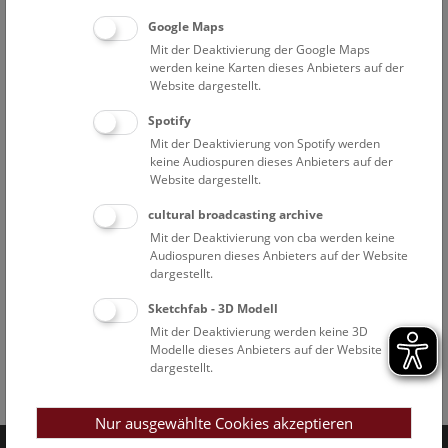
Google Maps
Mit der Deaktivierung der Google Maps
werden keine Karten dieses Anbieters auf der
Website dargestellt.
Spotify
Mit der Deaktivierung von Spotify werden
keine Audiospuren dieses Anbieters auf der
Website dargestellt.
cultural broadcasting archive
Mit der Deaktivierung von cba werden keine
Audiospuren dieses Anbieters auf der Website
dargestellt.
Sketchfab - 3D Modell
Mit der Deaktivierung werden keine 3D
Modelle dieses Anbieters auf der Website
dargestellt.
Facebook
Bluesky
Instagram
Youtube
LinkedIn
Google Art
Follow us on
Nur ausgewählte Cookies akzeptieren