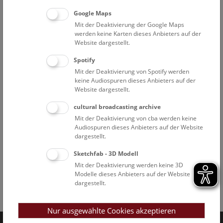
Google Maps
Mit der Deaktivierung der Google Maps
werden keine Karten dieses Anbieters auf der
Website dargestellt.
Spotify
Mit der Deaktivierung von Spotify werden
keine Audiospuren dieses Anbieters auf der
Website dargestellt.
cultural broadcasting archive
Mit der Deaktivierung von cba werden keine
Audiospuren dieses Anbieters auf der Website
dargestellt.
Sketchfab - 3D Modell
Mit der Deaktivierung werden keine 3D
Modelle dieses Anbieters auf der Website
dargestellt.
Facebook
Bluesky
Instagram
Youtube
LinkedIn
Google Art
Follow us on
Nur ausgewählte Cookies akzeptieren