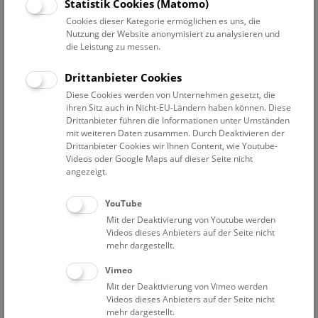
Datum auswählen
Statistik Cookies (Matomo)
Cookies dieser Kategorie ermöglichen es uns, die
Nutzung der Website anonymisiert zu analysieren und
Erweiterte Suche
die Leistung zu messen.
Filter zurücksetzen
Drittanbieter Cookies
Diese Cookies werden von Unternehmen gesetzt, die
6. Juli 2022
ihren Sitz auch in Nicht-EU-Ländern haben können. Diese
Drittanbieter führen die Informationen unter Umständen
mit weiteren Daten zusammen. Durch Deaktivieren der
Drittanbieter Cookies wir Ihnen Content, wie Youtube-
Bisher keine Ergebnisse. Dienstags ist das NHM Wien
Videos oder Google Maps auf dieser Seite nicht
in der Regel geschlossen. Ausnahmen finden sie
hier
.
angezeigt.
YouTube
Mit der Deaktivierung von Youtube werden
Videos dieses Anbieters auf der Seite nicht
mehr dargestellt.
Eine Nacht im Museum
Vimeo
Mit der Deaktivierung von Vimeo werden
Videos dieses Anbieters auf der Seite nicht
mehr dargestellt.