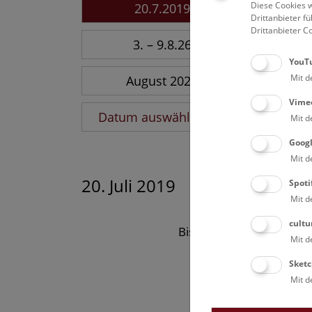
Diese Cookies w
20.7.2019
Drittanbieter 
Drittanbieter C
3. – 9.8.26
YouT
Mit d
August 2026
Vime
Datum auswählen
Mit d
Goog
Mit d
20. Juli 2019
Spoti
Mit d
cultu
Bisher keine Ergebnisse
Mit d
Sketc
Mit d