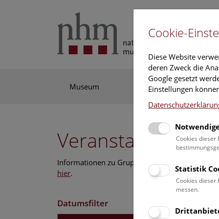
Cookie-Einste
Diese Website verwe
deren Zweck die Anal
Google gesetzt werde
Museum
Ausstellung
For
Einstellungen können
Datenschutzerklärun
Notwendige
Veranstaltungskal
Cookies dieser 
bestimmungsgem
Informationen zu Gruppen,- Kindergarten- und
Statistik C
hier
.
Cookies dieser 
messen.
Datumsfilter
Drittanbiet