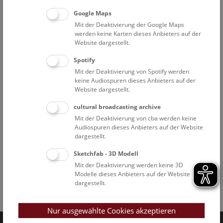
Google Maps
Mit der Deaktivierung der Google Maps
werden keine Karten dieses Anbieters auf der
Website dargestellt.
Spotify
Mit der Deaktivierung von Spotify werden
keine Audiospuren dieses Anbieters auf der
Website dargestellt.
cultural broadcasting archive
Mit der Deaktivierung von cba werden keine
Audiospuren dieses Anbieters auf der Website
dargestellt.
Sketchfab - 3D Modell
Mit der Deaktivierung werden keine 3D
Modelle dieses Anbieters auf der Website
dargestellt.
Facebook
Bluesky
Instagram
Youtube
LinkedIn
Google Art
Follow us on
Nur ausgewählte Cookies akzeptieren