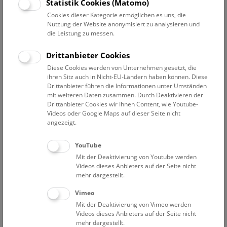
Datum auswählen
Statistik Cookies (Matomo)
Cookies dieser Kategorie ermöglichen es uns, die
Nutzung der Website anonymisiert zu analysieren und
Erweiterte Suche
die Leistung zu messen.
Filter zurücksetzen
Drittanbieter Cookies
Diese Cookies werden von Unternehmen gesetzt, die
1. August 2019
ihren Sitz auch in Nicht-EU-Ländern haben können. Diese
Drittanbieter führen die Informationen unter Umständen
mit weiteren Daten zusammen. Durch Deaktivieren der
Drittanbieter Cookies wir Ihnen Content, wie Youtube-
Bisher keine Ergebnisse. Dienstags ist das NHM Wien
Videos oder Google Maps auf dieser Seite nicht
in der Regel geschlossen. Ausnahmen finden sie
hier
.
angezeigt.
YouTube
Mit der Deaktivierung von Youtube werden
Videos dieses Anbieters auf der Seite nicht
mehr dargestellt.
Eine Nacht im Museum
Vimeo
Mit der Deaktivierung von Vimeo werden
Videos dieses Anbieters auf der Seite nicht
mehr dargestellt.