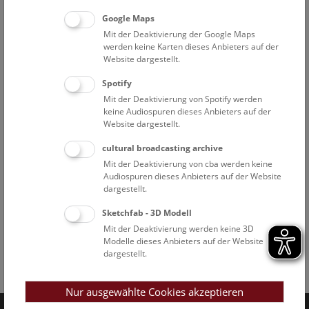
Google Maps
Mit der Deaktivierung der Google Maps
werden keine Karten dieses Anbieters auf der
Website dargestellt.
Spotify
Mit der Deaktivierung von Spotify werden
keine Audiospuren dieses Anbieters auf der
Website dargestellt.
cultural broadcasting archive
Mit der Deaktivierung von cba werden keine
Audiospuren dieses Anbieters auf der Website
dargestellt.
Sketchfab - 3D Modell
Mit der Deaktivierung werden keine 3D
Modelle dieses Anbieters auf der Website
dargestellt.
Facebook
Bluesky
Instagram
Youtube
LinkedIn
Google Art
Follow us on
Nur ausgewählte Cookies akzeptieren