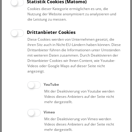
Datum auswählen
Statistik Cookies (Matomo)
Cookies dieser Kategorie ermöglichen es uns, die
Nutzung der Website anonymisiert zu analysieren und
Erweiterte Suche
die Leistung zu messen.
Filter zurücksetzen
Drittanbieter Cookies
Diese Cookies werden von Unternehmen gesetzt, die
17. April 2024
ihren Sitz auch in Nicht-EU-Ländern haben können. Diese
Drittanbieter führen die Informationen unter Umständen
mit weiteren Daten zusammen. Durch Deaktivieren der
Drittanbieter Cookies wir Ihnen Content, wie Youtube-
Bisher keine Ergebnisse. Dienstags ist das NHM Wien
Videos oder Google Maps auf dieser Seite nicht
in der Regel geschlossen. Ausnahmen finden sie
hier
.
angezeigt.
YouTube
Mit der Deaktivierung von Youtube werden
Videos dieses Anbieters auf der Seite nicht
mehr dargestellt.
Eine Nacht im Museum
Vimeo
Mit der Deaktivierung von Vimeo werden
Videos dieses Anbieters auf der Seite nicht
mehr dargestellt.