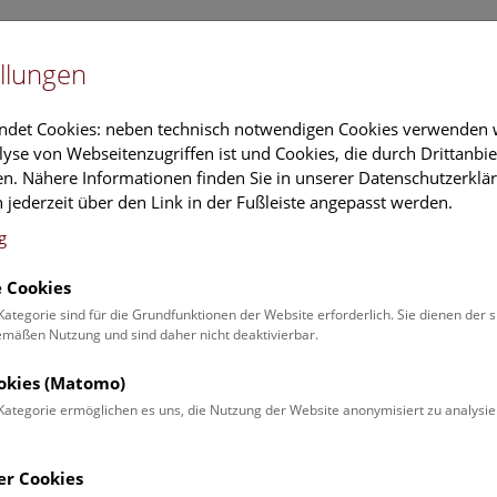
Newslet
llungen
Information
Veranstaltungs
ndet Cookies: neben technisch notwendigen Cookies verwenden w
yse von Webseitenzugriffen ist und Cookies, die durch Drittanbi
n. Nähere Informationen finden Sie in unserer Datenschutzerklär
schung
Führungen & Aktivitäten
Deck 50
 jederzeit über den Link in der Fußleiste angepasst werden.
g
 Cookies
ender
Kategorie sind für die Grundfunktionen der Website erforderlich. Sie dienen der 
äßen Nutzung und sind daher nicht deaktivierbar.
 Schulprogrammen finden Sie
ookies (Matomo)
Kategorie ermöglichen es uns, die Nutzung der Website anonymisiert zu analysie
Veranstaltung für
Angebot
er Cookies
Erwachsene (0)
Führungen & Show