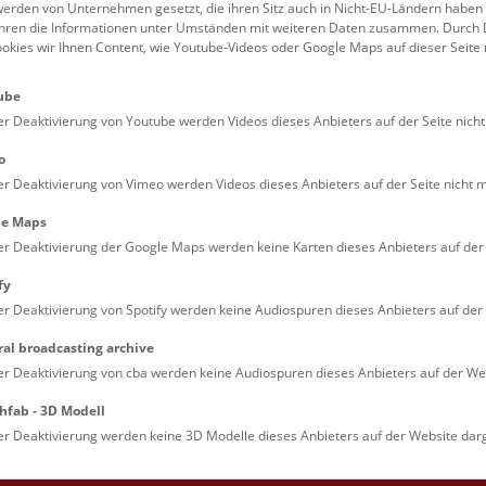
erden von Unternehmen gesetzt, die ihren Sitz auch in Nicht-EU-Ländern haben
führen die Informationen unter Umständen mit weiteren Daten zusammen. Durch 
Familien (0)
Kulinarik & Special
ookies wir Ihnen Content, wie Youtube-Videos oder Google Maps auf dieser Seite 
Jugendliche (0)
Mitmachen & Erleb
ube
Lehrpersonen (0)
Vorträge (0)
er Deaktivierung von Youtube werden Videos dieses Anbieters auf der Seite nicht
o
er Deaktivierung von Vimeo werden Videos dieses Anbieters auf der Seite nicht m
le Maps
er Deaktivierung der Google Maps werden keine Karten dieses Anbieters auf der 
fy
er Deaktivierung von Spotify werden keine Audiospuren dieses Anbieters auf der 
ral broadcasting archive
. Dienstags ist das NHM Wien in der Regel geschlossen. 
er Deaktivierung von cba werden keine Audiospuren dieses Anbieters auf der Web
hfab - 3D Modell
er Deaktivierung werden keine 3D Modelle dieses Anbieters auf der Website darg