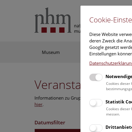
Cookie-Einste
Diese Website verwe
deren Zweck die Anal
Google gesetzt werde
Museum
Ausstellung
For
Einstellungen können
Datenschutzerklärun
Notwendige
Veranstaltungskal
Cookies dieser 
bestimmungsgem
Informationen zu Gruppen,- Kindergarten- und
Statistik C
hier
.
Cookies dieser 
messen.
Datumsfilter
Drittanbiet