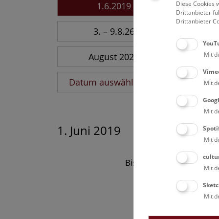
Diese Cookies w
1.6.2019
Drittanbieter 
Drittanbieter C
3. – 9.8.26
YouT
Mit d
August 2026
Vime
Datum auswählen
Mit d
Goog
Mit d
1. Juni 2019
Spoti
Mit d
cultu
Bisher keine Ergebnisse
Mit d
Sketc
Mit d