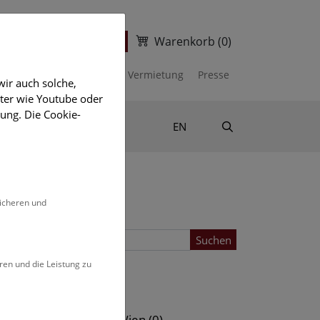
Warenkorb
(0)
ter
Ticketshop
kalender
Unterstützen
Vermietung
Presse
ir auch solche,
eter wie Youtube oder
ung. Die Cookie-
Suche
Shop & Literatur
EN
sicheren und
Suchen
ren und die Leistung zu
Standort
s (0)
NHM Wien (0)