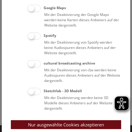
Google Maps
Mit der Deaktivierung der Google Maps
werden keine Karten dieses Anbieters auf der
Website dargestellt.
Spotify
Mit der Deaktivierung von Spotify werden
keine Audiospuren dieses Anbieters auf der
Website dargestellt.
cultural broadcasting archive
Mit der Deaktivierung von cba werden keine
Audiospuren dieses Anbieters auf der Website
dargestellt.
Sketchfab - 3D Modell
Mit der Deaktivierung werden keine 3D
Modelle dieses Anbieters auf der Website
dargestellt.
Facebook
Bluesky
Instagram
Youtube
LinkedIn
Google Art
Follow us on
Nur ausgewählte Cookies akzeptieren