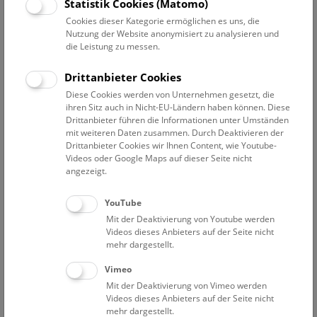
Datum auswählen
Statistik Cookies (Matomo)
Cookies dieser Kategorie ermöglichen es uns, die
Nutzung der Website anonymisiert zu analysieren und
Erweiterte Suche
die Leistung zu messen.
Filter zurücksetzen
Drittanbieter Cookies
Diese Cookies werden von Unternehmen gesetzt, die
1. März 2021
ihren Sitz auch in Nicht-EU-Ländern haben können. Diese
Drittanbieter führen die Informationen unter Umständen
mit weiteren Daten zusammen. Durch Deaktivieren der
Drittanbieter Cookies wir Ihnen Content, wie Youtube-
Bisher keine Ergebnisse. Dienstags ist das NHM Wien
Videos oder Google Maps auf dieser Seite nicht
in der Regel geschlossen. Ausnahmen finden sie
hier
.
angezeigt.
YouTube
Mit der Deaktivierung von Youtube werden
Videos dieses Anbieters auf der Seite nicht
mehr dargestellt.
Eine Nacht im Museum
Vimeo
Mit der Deaktivierung von Vimeo werden
Videos dieses Anbieters auf der Seite nicht
mehr dargestellt.