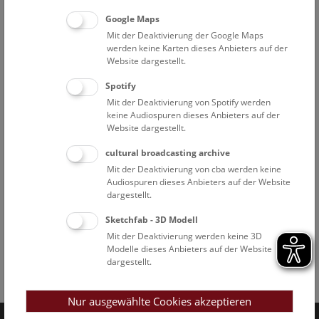
Google Maps
Mit der Deaktivierung der Google Maps
werden keine Karten dieses Anbieters auf der
Website dargestellt.
Spotify
Mit der Deaktivierung von Spotify werden
keine Audiospuren dieses Anbieters auf der
Website dargestellt.
cultural broadcasting archive
Mit der Deaktivierung von cba werden keine
Audiospuren dieses Anbieters auf der Website
dargestellt.
Sketchfab - 3D Modell
Mit der Deaktivierung werden keine 3D
Modelle dieses Anbieters auf der Website
dargestellt.
Facebook
Bluesky
Instagram
Youtube
LinkedIn
Google Art
Follow us on
Nur ausgewählte Cookies akzeptieren