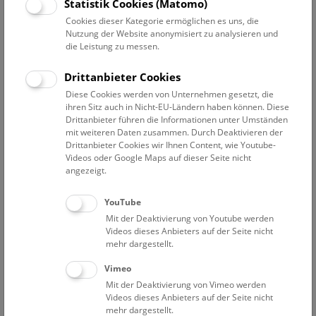
Datum auswählen
Statistik Cookies (Matomo)
Cookies dieser Kategorie ermöglichen es uns, die
Nutzung der Website anonymisiert zu analysieren und
Erweiterte Suche
die Leistung zu messen.
Filter zurücksetzen
Drittanbieter Cookies
Diese Cookies werden von Unternehmen gesetzt, die
27. Mai 2024
ihren Sitz auch in Nicht-EU-Ländern haben können. Diese
Drittanbieter führen die Informationen unter Umständen
mit weiteren Daten zusammen. Durch Deaktivieren der
Drittanbieter Cookies wir Ihnen Content, wie Youtube-
Bisher keine Ergebnisse. Dienstags ist das NHM Wien
Videos oder Google Maps auf dieser Seite nicht
in der Regel geschlossen. Ausnahmen finden sie
hier
.
angezeigt.
YouTube
Mit der Deaktivierung von Youtube werden
Videos dieses Anbieters auf der Seite nicht
mehr dargestellt.
Eine Nacht im Museum
Vimeo
Mit der Deaktivierung von Vimeo werden
Videos dieses Anbieters auf der Seite nicht
mehr dargestellt.