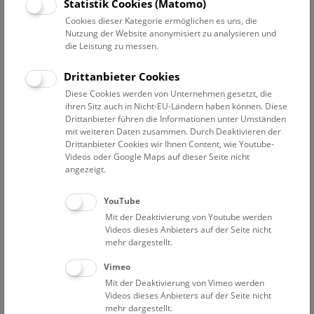
Datum auswählen
Statistik Cookies (Matomo)
Cookies dieser Kategorie ermöglichen es uns, die
Nutzung der Website anonymisiert zu analysieren und
Erweiterte Suche
die Leistung zu messen.
Filter zurücksetzen
Drittanbieter Cookies
Diese Cookies werden von Unternehmen gesetzt, die
1. August 2021
ihren Sitz auch in Nicht-EU-Ländern haben können. Diese
Drittanbieter führen die Informationen unter Umständen
mit weiteren Daten zusammen. Durch Deaktivieren der
Drittanbieter Cookies wir Ihnen Content, wie Youtube-
Bisher keine Ergebnisse. Dienstags ist das NHM Wien
Videos oder Google Maps auf dieser Seite nicht
in der Regel geschlossen. Ausnahmen finden sie
hier
.
angezeigt.
YouTube
Mit der Deaktivierung von Youtube werden
Videos dieses Anbieters auf der Seite nicht
mehr dargestellt.
Eine Nacht im Museum
Vimeo
Mit der Deaktivierung von Vimeo werden
Videos dieses Anbieters auf der Seite nicht
mehr dargestellt.