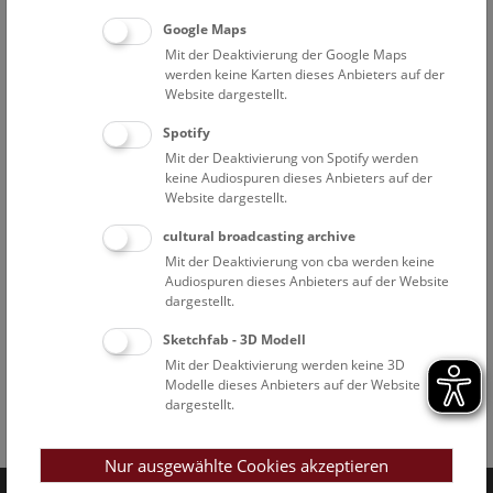
Google Maps
Mit der Deaktivierung der Google Maps
werden keine Karten dieses Anbieters auf der
Website dargestellt.
Spotify
Mit der Deaktivierung von Spotify werden
keine Audiospuren dieses Anbieters auf der
Website dargestellt.
cultural broadcasting archive
Mit der Deaktivierung von cba werden keine
Audiospuren dieses Anbieters auf der Website
dargestellt.
Sketchfab - 3D Modell
Mit der Deaktivierung werden keine 3D
Modelle dieses Anbieters auf der Website
dargestellt.
Facebook
Bluesky
Instagram
Youtube
LinkedIn
Google Art
Follow us on
Nur ausgewählte Cookies akzeptieren