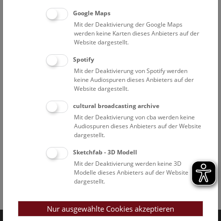
Google Maps
Mit der Deaktivierung der Google Maps
werden keine Karten dieses Anbieters auf der
Website dargestellt.
Spotify
Mit der Deaktivierung von Spotify werden
keine Audiospuren dieses Anbieters auf der
Website dargestellt.
cultural broadcasting archive
Mit der Deaktivierung von cba werden keine
Audiospuren dieses Anbieters auf der Website
dargestellt.
Sketchfab - 3D Modell
Mit der Deaktivierung werden keine 3D
Modelle dieses Anbieters auf der Website
dargestellt.
Facebook
Bluesky
Instagram
Youtube
LinkedIn
Google Art
Follow us on
Nur ausgewählte Cookies akzeptieren