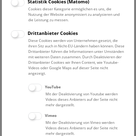
Datum auswählen
Statistik Cookies (Matomo)
Cookies dieser Kategorie ermöglichen es uns, die
Nutzung der Website anonymisiert zu analysieren und
Erweiterte Suche
die Leistung zu messen.
Filter zurücksetzen
Drittanbieter Cookies
Diese Cookies werden von Unternehmen gesetzt, die
13. Mai 2022
ihren Sitz auch in Nicht-EU-Ländern haben können. Diese
Drittanbieter führen die Informationen unter Umständen
mit weiteren Daten zusammen. Durch Deaktivieren der
Drittanbieter Cookies wir Ihnen Content, wie Youtube-
Bisher keine Ergebnisse. Dienstags ist das NHM Wien
Videos oder Google Maps auf dieser Seite nicht
in der Regel geschlossen. Ausnahmen finden sie
hier
.
angezeigt.
YouTube
Mit der Deaktivierung von Youtube werden
Videos dieses Anbieters auf der Seite nicht
mehr dargestellt.
Eine Nacht im Museum
Vimeo
Mit der Deaktivierung von Vimeo werden
Videos dieses Anbieters auf der Seite nicht
mehr dargestellt.