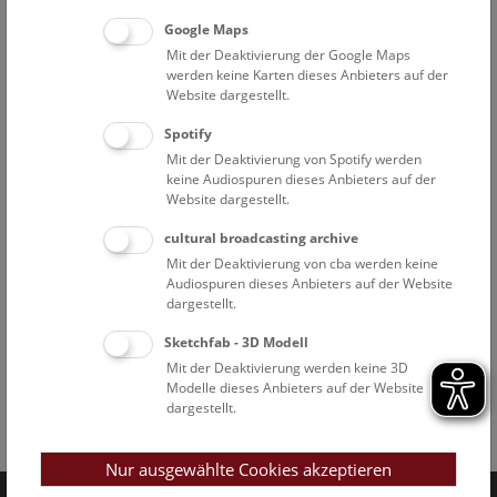
Google Maps
Mit der Deaktivierung der Google Maps
werden keine Karten dieses Anbieters auf der
Website dargestellt.
Spotify
Mit der Deaktivierung von Spotify werden
keine Audiospuren dieses Anbieters auf der
Website dargestellt.
cultural broadcasting archive
Mit der Deaktivierung von cba werden keine
Audiospuren dieses Anbieters auf der Website
dargestellt.
Sketchfab - 3D Modell
Mit der Deaktivierung werden keine 3D
Modelle dieses Anbieters auf der Website
dargestellt.
Facebook
Bluesky
Instagram
Youtube
LinkedIn
Google Art
Follow us on
Nur ausgewählte Cookies akzeptieren