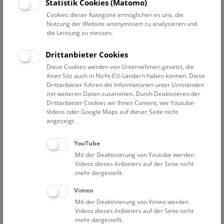
Datum auswählen
Statistik Cookies (Matomo)
Cookies dieser Kategorie ermöglichen es uns, die
Nutzung der Website anonymisiert zu analysieren und
Erweiterte Suche
die Leistung zu messen.
Filter zurücksetzen
Drittanbieter Cookies
Diese Cookies werden von Unternehmen gesetzt, die
23. Juli 2019
ihren Sitz auch in Nicht-EU-Ländern haben können. Diese
Drittanbieter führen die Informationen unter Umständen
mit weiteren Daten zusammen. Durch Deaktivieren der
Drittanbieter Cookies wir Ihnen Content, wie Youtube-
Bisher keine Ergebnisse. Dienstags ist das NHM Wien
Videos oder Google Maps auf dieser Seite nicht
in der Regel geschlossen. Ausnahmen finden sie
hier
.
angezeigt.
YouTube
Mit der Deaktivierung von Youtube werden
Videos dieses Anbieters auf der Seite nicht
mehr dargestellt.
Eine Nacht im Museum
Vimeo
Mit der Deaktivierung von Vimeo werden
Videos dieses Anbieters auf der Seite nicht
mehr dargestellt.