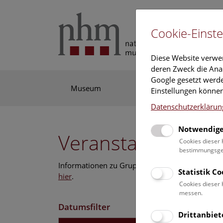
Cookie-Einste
Diese Website verwe
deren Zweck die Anal
Google gesetzt werde
Museum
Ausstellung
For
Einstellungen können
Datenschutzerklärun
Notwendige
Veranstaltungskal
Cookies dieser 
bestimmungsgem
Informationen zu Gruppen,- Kindergarten- und
Statistik C
hier
.
Cookies dieser 
messen.
Datumsfilter
Drittanbiet