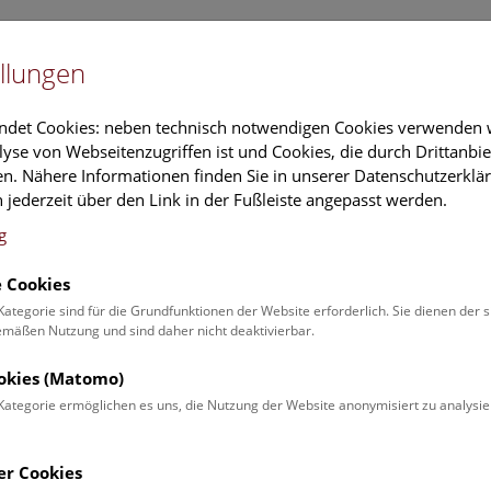
Newslet
llungen
Information
Veranstaltungs
ndet Cookies: neben technisch notwendigen Cookies verwenden w
yse von Webseitenzugriffen ist und Cookies, die durch Drittanbi
n. Nähere Informationen finden Sie in unserer Datenschutzerklär
schung
Führungen & Aktivitäten
Deck 50
 jederzeit über den Link in der Fußleiste angepasst werden.
g
 Cookies
ender
Kategorie sind für die Grundfunktionen der Website erforderlich. Sie dienen der 
äßen Nutzung und sind daher nicht deaktivierbar.
 Schulprogrammen finden Sie
ookies (Matomo)
Kategorie ermöglichen es uns, die Nutzung der Website anonymisiert zu analysie
Veranstaltung für
Angebot
er Cookies
Erwachsene (0)
Führungen & Show