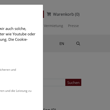
Warenkorb
(0)
ter
Ticketshop
kalender
Unterstützen
Vermietung
Presse
ir auch solche,
eter wie Youtube oder
ung. Die Cookie-
Suche
Shop & Literatur
EN
sicheren und
Suchen
ren und die Leistung zu
Standort
s (0)
NHM Wien (0)