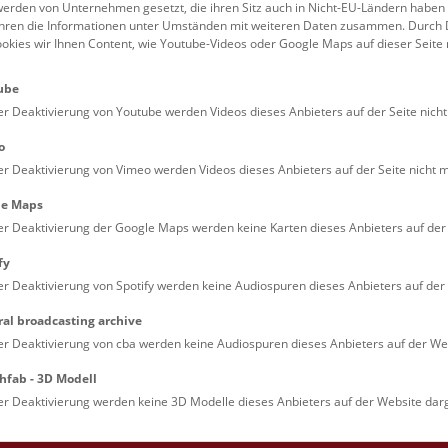
erden von Unternehmen gesetzt, die ihren Sitz auch in Nicht-EU-Ländern haben
führen die Informationen unter Umständen mit weiteren Daten zusammen. Durch 
Familien (0)
Kulinarik & Special
ookies wir Ihnen Content, wie Youtube-Videos oder Google Maps auf dieser Seite 
Jugendliche (0)
Mitmachen & Erleb
ube
Lehrpersonen (0)
Vorträge (0)
er Deaktivierung von Youtube werden Videos dieses Anbieters auf der Seite nicht
o
er Deaktivierung von Vimeo werden Videos dieses Anbieters auf der Seite nicht m
le Maps
er Deaktivierung der Google Maps werden keine Karten dieses Anbieters auf der 
fy
er Deaktivierung von Spotify werden keine Audiospuren dieses Anbieters auf der 
ral broadcasting archive
. Dienstags ist das NHM Wien in der Regel geschlossen. 
er Deaktivierung von cba werden keine Audiospuren dieses Anbieters auf der Web
hfab - 3D Modell
er Deaktivierung werden keine 3D Modelle dieses Anbieters auf der Website darg