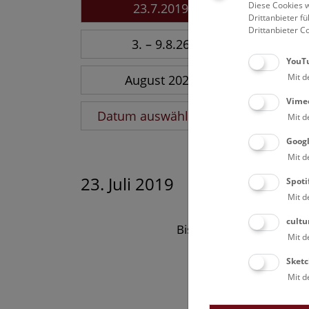
Diese Cookies w
23.7.2019
Drittanbieter 
Drittanbieter C
3. – 9.8.26
YouT
Mit d
August 2026
Vime
Datum auswählen
Mit d
Goog
Mit d
23. Juli 2019
Spoti
Mit d
cultu
Bisher keine Ergebnisse
Mit d
Sketc
Mit d