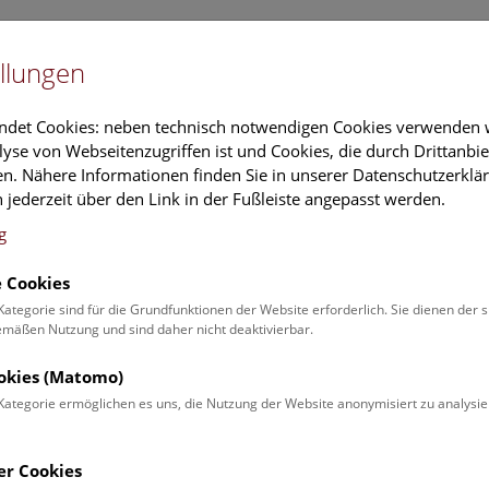
Newslet
llungen
Information
Veranstaltungs
ndet Cookies: neben technisch notwendigen Cookies verwenden w
yse von Webseitenzugriffen ist und Cookies, die durch Drittanbi
n. Nähere Informationen finden Sie in unserer Datenschutzerklär
schung
Führungen & Aktivitäten
Deck 50
 jederzeit über den Link in der Fußleiste angepasst werden.
g
 Cookies
ender
Kategorie sind für die Grundfunktionen der Website erforderlich. Sie dienen der 
äßen Nutzung und sind daher nicht deaktivierbar.
 Schulprogrammen finden Sie
ookies (Matomo)
Kategorie ermöglichen es uns, die Nutzung der Website anonymisiert zu analysie
Veranstaltung für
Angebot
er Cookies
Erwachsene (0)
Führungen & Show