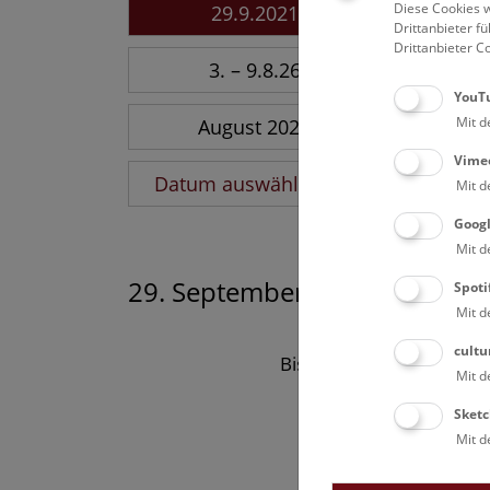
Diese Cookies w
29.9.2021
Drittanbieter 
Drittanbieter C
3. – 9.8.26
YouT
Mit d
August 2026
Vime
Datum auswählen
Mit d
Goog
Mit d
29. September 2021
Spoti
Mit d
cultu
Bisher keine Ergebnisse
Mit d
Sketc
Mit d