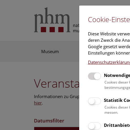
Cookie-Einste
Diese Website verwe
deren Zweck die Anal
Google gesetzt werde
Museum
Ausstellung
For
Einstellungen können
Datenschutzerklärun
Notwendige
Veranstaltungskal
Cookies dieser 
bestimmungsgem
Informationen zu Gruppen,- Kindergarten- und
Statistik C
hier
.
Cookies dieser 
messen.
Datumsfilter
Drittanbiet