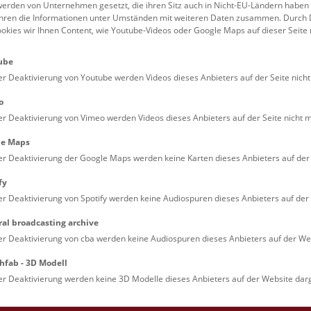
erden von Unternehmen gesetzt, die ihren Sitz auch in Nicht-EU-Ländern haben
führen die Informationen unter Umständen mit weiteren Daten zusammen. Durch 
Familien (0)
Kulinarik & Special
ookies wir Ihnen Content, wie Youtube-Videos oder Google Maps auf dieser Seite 
Jugendliche (0)
Mitmachen & Erleb
ube
Lehrpersonen (0)
Vorträge (0)
er Deaktivierung von Youtube werden Videos dieses Anbieters auf der Seite nicht
o
er Deaktivierung von Vimeo werden Videos dieses Anbieters auf der Seite nicht m
le Maps
er Deaktivierung der Google Maps werden keine Karten dieses Anbieters auf der 
fy
er Deaktivierung von Spotify werden keine Audiospuren dieses Anbieters auf der 
ral broadcasting archive
. Dienstags ist das NHM Wien in der Regel geschlossen. 
er Deaktivierung von cba werden keine Audiospuren dieses Anbieters auf der Web
hfab - 3D Modell
er Deaktivierung werden keine 3D Modelle dieses Anbieters auf der Website darg