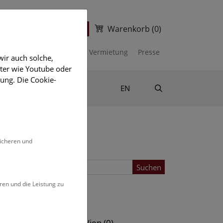
Warenkorb
(0)
ter
Ticketshop
kalender
Unterstützen
Vermietung
Presse
ir auch solche,
eter wie Youtube oder
ung. Die Cookie-
Suche
Shop & Literatur
EN
sicheren und
Suchen
ren und die Leistung zu
Standort
s (0)
NHM Wien (0)