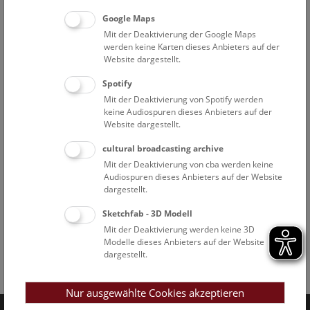
Google Maps
Mit der Deaktivierung der Google Maps
werden keine Karten dieses Anbieters auf der
Website dargestellt.
Spotify
Mit der Deaktivierung von Spotify werden
keine Audiospuren dieses Anbieters auf der
Website dargestellt.
cultural broadcasting archive
Mit der Deaktivierung von cba werden keine
Audiospuren dieses Anbieters auf der Website
dargestellt.
Sketchfab - 3D Modell
Mit der Deaktivierung werden keine 3D
Modelle dieses Anbieters auf der Website
dargestellt.
Facebook
Bluesky
Instagram
Youtube
LinkedIn
Google Art
Follow us on
Nur ausgewählte Cookies akzeptieren