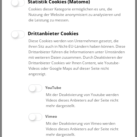
Datum auswählen
Statistik Cookies (Matomo)
Cookies dieser Kategorie ermöglichen es uns, die
Nutzung der Website anonymisiert zu analysieren und
Erweiterte Suche
die Leistung zu messen.
Filter zurücksetzen
Drittanbieter Cookies
Diese Cookies werden von Unternehmen gesetzt, die
1. April 2021
ihren Sitz auch in Nicht-EU-Ländern haben können. Diese
Drittanbieter führen die Informationen unter Umständen
mit weiteren Daten zusammen. Durch Deaktivieren der
Drittanbieter Cookies wir Ihnen Content, wie Youtube-
Bisher keine Ergebnisse. Dienstags ist das NHM Wien
Videos oder Google Maps auf dieser Seite nicht
in der Regel geschlossen. Ausnahmen finden sie
hier
.
angezeigt.
YouTube
Mit der Deaktivierung von Youtube werden
Videos dieses Anbieters auf der Seite nicht
mehr dargestellt.
Eine Nacht im Museum
Vimeo
Mit der Deaktivierung von Vimeo werden
Videos dieses Anbieters auf der Seite nicht
mehr dargestellt.