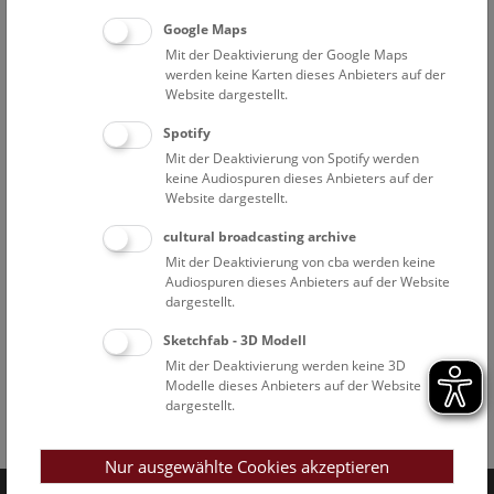
Google Maps
Mit der Deaktivierung der Google Maps
werden keine Karten dieses Anbieters auf der
Website dargestellt.
Spotify
Mit der Deaktivierung von Spotify werden
keine Audiospuren dieses Anbieters auf der
Website dargestellt.
cultural broadcasting archive
Mit der Deaktivierung von cba werden keine
Audiospuren dieses Anbieters auf der Website
dargestellt.
Sketchfab - 3D Modell
Mit der Deaktivierung werden keine 3D
Modelle dieses Anbieters auf der Website
dargestellt.
Facebook
Bluesky
Instagram
Youtube
LinkedIn
Google Art
Follow us on
Nur ausgewählte Cookies akzeptieren