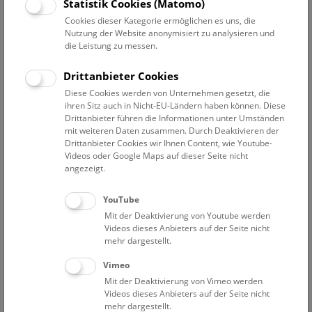
Datum auswählen
Statistik Cookies (Matomo)
Cookies dieser Kategorie ermöglichen es uns, die
Nutzung der Website anonymisiert zu analysieren und
Erweiterte Suche
die Leistung zu messen.
Filter zurücksetzen
Drittanbieter Cookies
Diese Cookies werden von Unternehmen gesetzt, die
29. Februar 2024
ihren Sitz auch in Nicht-EU-Ländern haben können. Diese
Drittanbieter führen die Informationen unter Umständen
mit weiteren Daten zusammen. Durch Deaktivieren der
Drittanbieter Cookies wir Ihnen Content, wie Youtube-
Bisher keine Ergebnisse. Dienstags ist das NHM Wien
Videos oder Google Maps auf dieser Seite nicht
in der Regel geschlossen. Ausnahmen finden sie
hier
.
angezeigt.
YouTube
Mit der Deaktivierung von Youtube werden
Videos dieses Anbieters auf der Seite nicht
mehr dargestellt.
Eine Nacht im Museum
Vimeo
Mit der Deaktivierung von Vimeo werden
Videos dieses Anbieters auf der Seite nicht
mehr dargestellt.