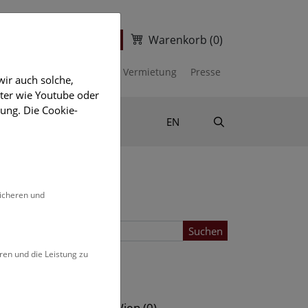
Warenkorb
(0)
ter
Ticketshop
kalender
Unterstützen
Vermietung
Presse
ir auch solche,
eter wie Youtube oder
ung. Die Cookie-
Suche
Shop & Literatur
EN
sicheren und
Suchen
ren und die Leistung zu
Standort
s (0)
NHM Wien (0)