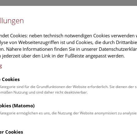
Newslet
llungen
Information
Veranstaltungs
ndet Cookies: neben technisch notwendigen Cookies verwenden w
yse von Webseitenzugriffen ist und Cookies, die durch Drittanbi
n. Nähere Informationen finden Sie in unserer Datenschutzerklär
schung
Führungen & Aktivitäten
Deck 50
 jederzeit über den Link in der Fußleiste angepasst werden.
g
 Cookies
ender
Kategorie sind für die Grundfunktionen der Website erforderlich. Sie dienen der 
äßen Nutzung und sind daher nicht deaktivierbar.
 Schulprogrammen finden Sie
ookies (Matomo)
Kategorie ermöglichen es uns, die Nutzung der Website anonymisiert zu analysie
Veranstaltung für
Angebot
er Cookies
Erwachsene (0)
Führungen & Show