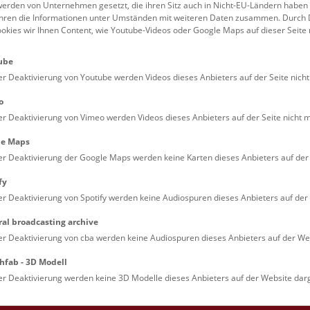
erden von Unternehmen gesetzt, die ihren Sitz auch in Nicht-EU-Ländern haben
führen die Informationen unter Umständen mit weiteren Daten zusammen. Durch 
Familien (0)
Kulinarik & Special
ookies wir Ihnen Content, wie Youtube-Videos oder Google Maps auf dieser Seite 
Jugendliche (0)
Mitmachen & Erleb
ube
Lehrpersonen (0)
Vorträge (0)
er Deaktivierung von Youtube werden Videos dieses Anbieters auf der Seite nicht
o
er Deaktivierung von Vimeo werden Videos dieses Anbieters auf der Seite nicht m
le Maps
er Deaktivierung der Google Maps werden keine Karten dieses Anbieters auf der 
fy
er Deaktivierung von Spotify werden keine Audiospuren dieses Anbieters auf der 
ral broadcasting archive
. Dienstags ist das NHM Wien in der Regel geschlossen. 
er Deaktivierung von cba werden keine Audiospuren dieses Anbieters auf der Web
hfab - 3D Modell
er Deaktivierung werden keine 3D Modelle dieses Anbieters auf der Website darg