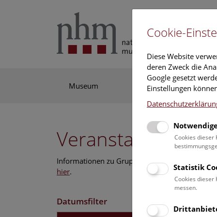
Cookie-Einste
Diese Website verwe
deren Zweck die Anal
Google gesetzt werde
Museum
Ausstellung
For
Einstellungen können
Datenschutzerklärun
Notwendige
Veranstaltungskal
Cookies dieser 
bestimmungsgem
Informationen zu Gruppen,- Kindergarten- und
Statistik C
hier
.
Cookies dieser 
messen.
Datumsfilter
Drittanbiet