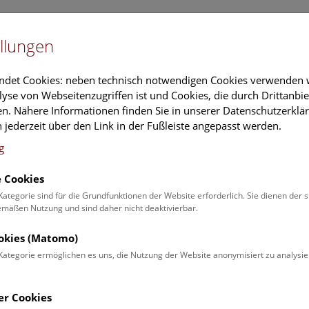
Newslet
llungen
Information
Veranstaltungs
ndet Cookies: neben technisch notwendigen Cookies verwenden w
yse von Webseitenzugriffen ist und Cookies, die durch Drittanbi
n. Nähere Informationen finden Sie in unserer Datenschutzerklär
schung
Führungen & Aktivitäten
Deck 50
 jederzeit über den Link in der Fußleiste angepasst werden.
g
 Cookies
ender
Kategorie sind für die Grundfunktionen der Website erforderlich. Sie dienen der 
äßen Nutzung und sind daher nicht deaktivierbar.
 Schulprogrammen finden Sie
ookies (Matomo)
Kategorie ermöglichen es uns, die Nutzung der Website anonymisiert zu analysie
Veranstaltung für
Angebot
er Cookies
Erwachsene (0)
Führungen & Show