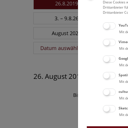
Diese Cookies w
26.8.2019
Drittanbieter 
Drittanbieter C
3. – 9.8.26
YouT
Mit d
August 2026
Vime
Datum auswählen
Mit d
Goog
Mit d
26. August 2019
Spoti
Mit d
cultu
Bisher keine Ergebnisse
Mit d
Sketc
Mit d