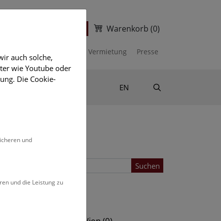
Warenkorb
(0)
ter
Ticketshop
kalender
Unterstützen
Vermietung
Presse
ir auch solche,
eter wie Youtube oder
ung. Die Cookie-
Suche
Shop & Literatur
EN
sicheren und
Suchen
ren und die Leistung zu
Standort
s (0)
NHM Wien (0)