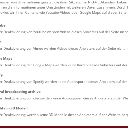
erden von Unternehmen gesetzt, die ihren Sitz auch in Nicht-EU-Ländern haben
führen die Informationen unter Umständen mit weiteren Daten zusammen. Durch 
Familien (0)
Kulinarik & Special
ookies wir Ihnen Content, wie Youtube-Videos oder Google Maps auf dieser Seite 
Jugendliche (0)
Mitmachen & Erleb
ube
Lehrpersonen (0)
Vorträge (0)
er Deaktivierung von Youtube werden Videos dieses Anbieters auf der Seite nicht
o
er Deaktivierung von Vimeo werden Videos dieses Anbieters auf der Seite nicht m
le Maps
er Deaktivierung der Google Maps werden keine Karten dieses Anbieters auf der 
fy
er Deaktivierung von Spotify werden keine Audiospuren dieses Anbieters auf der 
ral broadcasting archive
. Dienstags ist das NHM Wien in der Regel geschlossen. 
er Deaktivierung von cba werden keine Audiospuren dieses Anbieters auf der Web
hfab - 3D Modell
er Deaktivierung werden keine 3D Modelle dieses Anbieters auf der Website darg