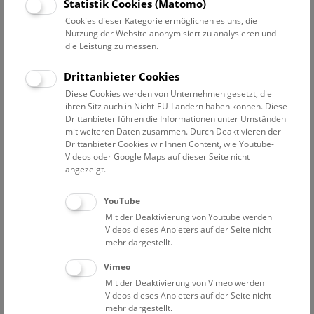
Datum auswählen
Statistik Cookies (Matomo)
Cookies dieser Kategorie ermöglichen es uns, die
Nutzung der Website anonymisiert zu analysieren und
Erweiterte Suche
die Leistung zu messen.
Filter zurücksetzen
Drittanbieter Cookies
Diese Cookies werden von Unternehmen gesetzt, die
28. März 2023
ihren Sitz auch in Nicht-EU-Ländern haben können. Diese
Drittanbieter führen die Informationen unter Umständen
mit weiteren Daten zusammen. Durch Deaktivieren der
Drittanbieter Cookies wir Ihnen Content, wie Youtube-
Bisher keine Ergebnisse. Dienstags ist das NHM Wien
Videos oder Google Maps auf dieser Seite nicht
in der Regel geschlossen. Ausnahmen finden sie
hier
.
angezeigt.
YouTube
Mit der Deaktivierung von Youtube werden
Videos dieses Anbieters auf der Seite nicht
mehr dargestellt.
Eine Nacht im Museum
Vimeo
Mit der Deaktivierung von Vimeo werden
Videos dieses Anbieters auf der Seite nicht
mehr dargestellt.