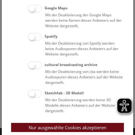
Google Maps
Mit der Deaktivierung der Google Maps
werden keine Karten dieses Anbieters auf der
Website dargestellt.
Spotify
Mit der Deaktivierung von Spotify werden
keine Audiospuren dieses Anbieters auf der
Website dargestellt.
cultural broadcasting archive
Mit der Deaktivierung von cba werden keine
Audiospuren dieses Anbieters auf der Website
dargestellt.
Sketchfab - 3D Modell
Mit der Deaktivierung werden keine 3D
Modelle dieses Anbieters auf der Website
dargestellt.
Facebook
Bluesky
Instagram
Youtube
LinkedIn
Google Art
Follow us on
Nur ausgewählte Cookies akzeptieren