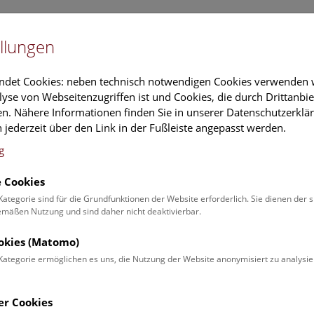
Newslet
llungen
Information
Veranstaltungs
ndet Cookies: neben technisch notwendigen Cookies verwenden w
yse von Webseitenzugriffen ist und Cookies, die durch Drittanbi
n. Nähere Informationen finden Sie in unserer Datenschutzerklär
schung
Führungen & Aktivitäten
Deck 50
 jederzeit über den Link in der Fußleiste angepasst werden.
g
 Cookies
ender
Kategorie sind für die Grundfunktionen der Website erforderlich. Sie dienen der 
äßen Nutzung und sind daher nicht deaktivierbar.
 Schulprogrammen finden Sie
ookies (Matomo)
Kategorie ermöglichen es uns, die Nutzung der Website anonymisiert zu analysie
Veranstaltung für
Angebot
er Cookies
Erwachsene (0)
Führungen & Show