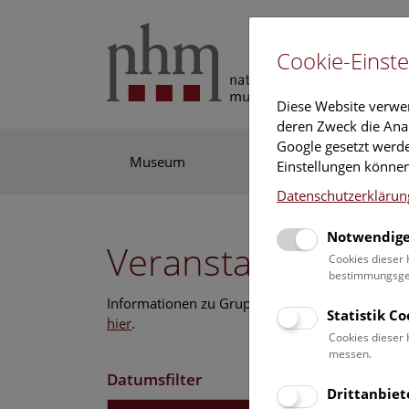
Cookie-Einste
Diese Website verwe
deren Zweck die Anal
Google gesetzt werde
Museum
Ausstellung
For
Einstellungen können
Datenschutzerklärun
Notwendige
Veranstaltungskal
Cookies dieser 
bestimmungsgem
Informationen zu Gruppen,- Kindergarten- und
Statistik C
hier
.
Cookies dieser 
messen.
Datumsfilter
Drittanbiet