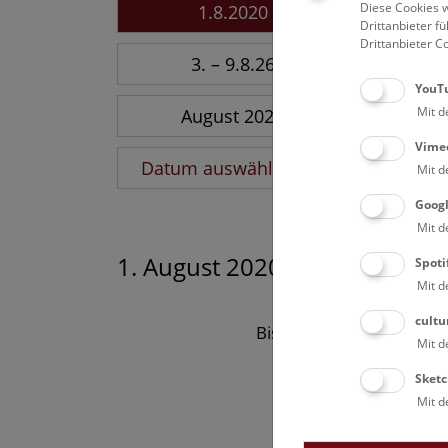
Diese Cookies w
1.8.2020
Drittanbieter 
Drittanbieter C
3. – 9.8.26
YouT
Mit d
August 2026
Vime
Datum auswählen
Mit d
Goog
Mit d
1. August 2020
Spoti
Mit d
cultu
Bisher keine Ergebnisse
Mit d
Sketc
Mit d