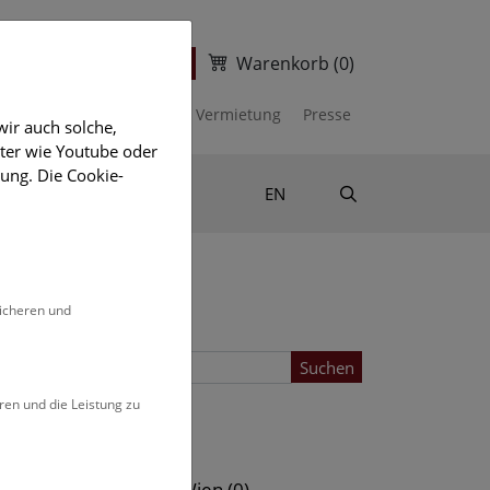
Warenkorb
(0)
ter
Ticketshop
kalender
Unterstützen
Vermietung
Presse
ir auch solche,
eter wie Youtube oder
ung. Die Cookie-
Suche
Shop & Literatur
EN
sicheren und
Suchen
ren und die Leistung zu
Standort
s (0)
NHM Wien (0)