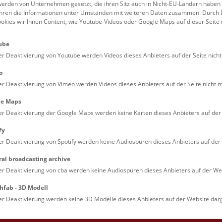
erden von Unternehmen gesetzt, die ihren Sitz auch in Nicht-EU-Ländern haben
führen die Informationen unter Umständen mit weiteren Daten zusammen. Durch 
Familien (0)
Kulinarik & Special
ookies wir Ihnen Content, wie Youtube-Videos oder Google Maps auf dieser Seite 
Jugendliche (0)
Mitmachen & Erleb
ube
Lehrpersonen (0)
Vorträge (0)
er Deaktivierung von Youtube werden Videos dieses Anbieters auf der Seite nicht
o
er Deaktivierung von Vimeo werden Videos dieses Anbieters auf der Seite nicht m
le Maps
er Deaktivierung der Google Maps werden keine Karten dieses Anbieters auf der 
fy
er Deaktivierung von Spotify werden keine Audiospuren dieses Anbieters auf der 
ral broadcasting archive
. Dienstags ist das NHM Wien in der Regel geschlossen. 
er Deaktivierung von cba werden keine Audiospuren dieses Anbieters auf der Web
hfab - 3D Modell
er Deaktivierung werden keine 3D Modelle dieses Anbieters auf der Website darg