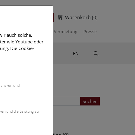
Warenkorb
(0)
ter
Ticketshop
kalender
Unterstützen
Vermietung
Presse
ir auch solche,
eter wie Youtube oder
ung. Die Cookie-
Suche
Shop & Literatur
EN
sicheren und
Suchen
ren und die Leistung zu
Standort
s (0)
NHM Wien (0)