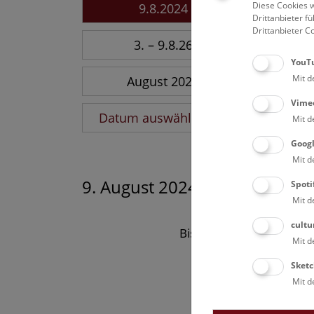
Diese Cookies w
9.8.2024
Drittanbieter 
Drittanbieter C
3. – 9.8.26
YouT
Mit d
August 2026
Vime
Datum auswählen
Mit d
Goog
Mit d
9. August 2024
Spoti
Mit d
cultu
Bisher keine Ergebnisse
Mit d
Sketc
Mit d