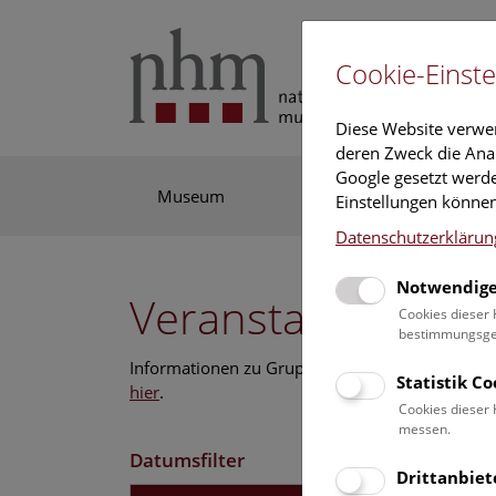
Cookie-Einste
Diese Website verwe
deren Zweck die Anal
Google gesetzt werde
Museum
Ausstellung
For
Einstellungen können
Datenschutzerklärun
Notwendige
Veranstaltungskal
Cookies dieser 
bestimmungsgem
Informationen zu Gruppen,- Kindergarten- und
Statistik C
hier
.
Cookies dieser 
messen.
Datumsfilter
Drittanbiet