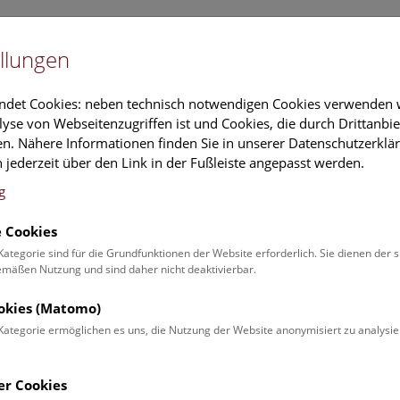
Newslet
llungen
Information
Veranstaltungs
ndet Cookies: neben technisch notwendigen Cookies verwenden w
yse von Webseitenzugriffen ist und Cookies, die durch Drittanbi
n. Nähere Informationen finden Sie in unserer Datenschutzerklär
schung
Führungen & Aktivitäten
Deck 50
 jederzeit über den Link in der Fußleiste angepasst werden.
g
 Cookies
ender
Kategorie sind für die Grundfunktionen der Website erforderlich. Sie dienen der 
äßen Nutzung und sind daher nicht deaktivierbar.
 Schulprogrammen finden Sie
ookies (Matomo)
Kategorie ermöglichen es uns, die Nutzung der Website anonymisiert zu analysie
Veranstaltung für
Angebot
er Cookies
Erwachsene (0)
Führungen & Show