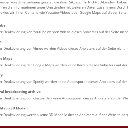
erden von Unternehmen gesetzt, die ihren Sitz auch in Nicht-EU-Ländern haben
führen die Informationen unter Umständen mit weiteren Daten zusammen. Durch 
Familien (0)
Kulinarik & Special
ookies wir Ihnen Content, wie Youtube-Videos oder Google Maps auf dieser Seite 
Jugendliche (0)
Mitmachen & Erleb
ube
Lehrpersonen (0)
Vorträge (0)
er Deaktivierung von Youtube werden Videos dieses Anbieters auf der Seite nicht
o
er Deaktivierung von Vimeo werden Videos dieses Anbieters auf der Seite nicht m
le Maps
er Deaktivierung der Google Maps werden keine Karten dieses Anbieters auf der 
fy
er Deaktivierung von Spotify werden keine Audiospuren dieses Anbieters auf der 
ral broadcasting archive
. Dienstags ist das NHM Wien in der Regel geschlossen. 
er Deaktivierung von cba werden keine Audiospuren dieses Anbieters auf der Web
hfab - 3D Modell
er Deaktivierung werden keine 3D Modelle dieses Anbieters auf der Website darg