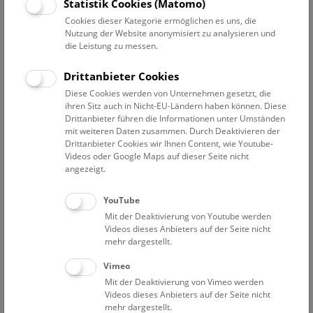
Datum auswählen
Statistik Cookies (Matomo)
Cookies dieser Kategorie ermöglichen es uns, die
Nutzung der Website anonymisiert zu analysieren und
Erweiterte Suche
die Leistung zu messen.
Filter zurücksetzen
Drittanbieter Cookies
Diese Cookies werden von Unternehmen gesetzt, die
26. Oktober 2021
ihren Sitz auch in Nicht-EU-Ländern haben können. Diese
Drittanbieter führen die Informationen unter Umständen
mit weiteren Daten zusammen. Durch Deaktivieren der
Drittanbieter Cookies wir Ihnen Content, wie Youtube-
Bisher keine Ergebnisse. Dienstags ist das NHM Wien
Videos oder Google Maps auf dieser Seite nicht
in der Regel geschlossen. Ausnahmen finden sie
hier
.
angezeigt.
YouTube
Mit der Deaktivierung von Youtube werden
Videos dieses Anbieters auf der Seite nicht
mehr dargestellt.
Eine Nacht im Museum
Vimeo
Mit der Deaktivierung von Vimeo werden
Videos dieses Anbieters auf der Seite nicht
mehr dargestellt.