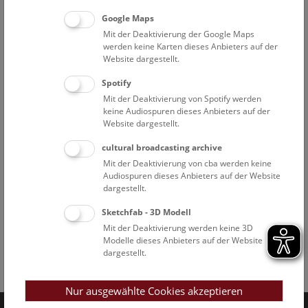
Google Maps
Mit der Deaktivierung der Google Maps
werden keine Karten dieses Anbieters auf der
Website dargestellt.
Spotify
Mit der Deaktivierung von Spotify werden
keine Audiospuren dieses Anbieters auf der
Website dargestellt.
cultural broadcasting archive
Mit der Deaktivierung von cba werden keine
Audiospuren dieses Anbieters auf der Website
dargestellt.
Sketchfab - 3D Modell
Mit der Deaktivierung werden keine 3D
Modelle dieses Anbieters auf der Website
dargestellt.
Facebook
Bluesky
Instagram
Youtube
LinkedIn
Google Art
Follow us on
Nur ausgewählte Cookies akzeptieren