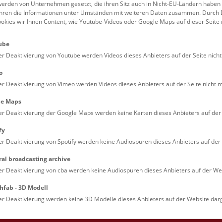
erden von Unternehmen gesetzt, die ihren Sitz auch in Nicht-EU-Ländern haben
führen die Informationen unter Umständen mit weiteren Daten zusammen. Durch 
Familien (0)
Kulinarik & Special
ookies wir Ihnen Content, wie Youtube-Videos oder Google Maps auf dieser Seite 
Jugendliche (0)
Mitmachen & Erleb
ube
Lehrpersonen (0)
Vorträge (0)
er Deaktivierung von Youtube werden Videos dieses Anbieters auf der Seite nicht
o
er Deaktivierung von Vimeo werden Videos dieses Anbieters auf der Seite nicht m
le Maps
er Deaktivierung der Google Maps werden keine Karten dieses Anbieters auf der 
fy
er Deaktivierung von Spotify werden keine Audiospuren dieses Anbieters auf der 
ral broadcasting archive
. Dienstags ist das NHM Wien in der Regel geschlossen. 
er Deaktivierung von cba werden keine Audiospuren dieses Anbieters auf der Web
hfab - 3D Modell
er Deaktivierung werden keine 3D Modelle dieses Anbieters auf der Website darg