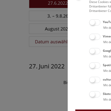
Diese Cookies w
27.6.2022
Drittanbieter 
Drittanbieter C
3. – 9.8.26
YouT
Mit d
August 2026
Vime
Datum auswählen
Mit d
Goog
Mit d
27. Juni 2022
Spoti
Mit d
cultu
Bisher keine Ergebnisse
Mit d
Sketc
Mit d