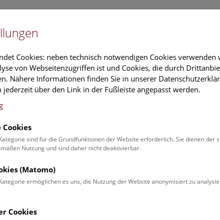
Newslet
llungen
Information
Veranstaltungs
ndet Cookies: neben technisch notwendigen Cookies verwenden w
yse von Webseitenzugriffen ist und Cookies, die durch Drittanbi
n. Nähere Informationen finden Sie in unserer Datenschutzerklär
schung
Führungen & Aktivitäten
Deck 50
 jederzeit über den Link in der Fußleiste angepasst werden.
g
 Cookies
ender
Kategorie sind für die Grundfunktionen der Website erforderlich. Sie dienen der 
äßen Nutzung und sind daher nicht deaktivierbar.
 Schulprogrammen finden Sie
ookies (Matomo)
Kategorie ermöglichen es uns, die Nutzung der Website anonymisiert zu analysie
Veranstaltung für
Angebot
er Cookies
Erwachsene (0)
Führungen & Show