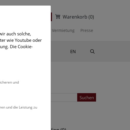
Warenkorb
(0)
ter
Ticketshop
kalender
Unterstützen
Vermietung
Presse
ir auch solche,
eter wie Youtube oder
ung. Die Cookie-
Suche
Shop & Literatur
EN
sicheren und
Suchen
ren und die Leistung zu
Standort
s (0)
NHM Wien (0)