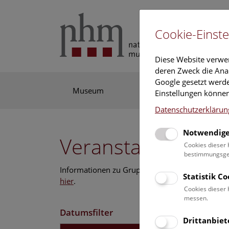
Cookie-Einste
Diese Website verwe
deren Zweck die Anal
Google gesetzt werde
Museum
Ausstellung
For
Einstellungen können
Datenschutzerklärun
Notwendige
Veranstaltungskal
Cookies dieser 
bestimmungsgem
Informationen zu Gruppen,- Kindergarten- und
Statistik C
hier
.
Cookies dieser 
messen.
Datumsfilter
Drittanbiet