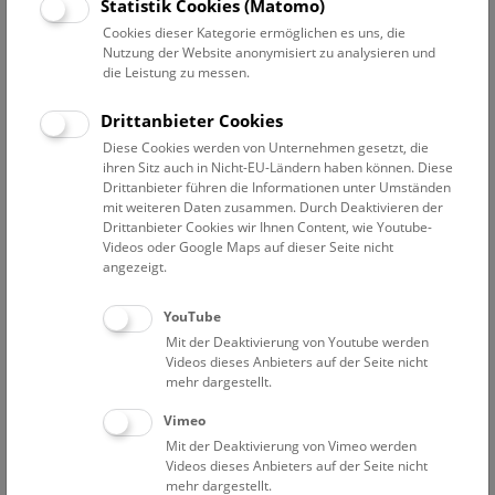
Datum auswählen
Statistik Cookies (Matomo)
Cookies dieser Kategorie ermöglichen es uns, die
Nutzung der Website anonymisiert zu analysieren und
Erweiterte Suche
die Leistung zu messen.
Filter zurücksetzen
Drittanbieter Cookies
Diese Cookies werden von Unternehmen gesetzt, die
26. Juni 2022
ihren Sitz auch in Nicht-EU-Ländern haben können. Diese
Drittanbieter führen die Informationen unter Umständen
mit weiteren Daten zusammen. Durch Deaktivieren der
Drittanbieter Cookies wir Ihnen Content, wie Youtube-
Bisher keine Ergebnisse. Dienstags ist das NHM Wien
Videos oder Google Maps auf dieser Seite nicht
in der Regel geschlossen. Ausnahmen finden sie
hier
.
angezeigt.
YouTube
Mit der Deaktivierung von Youtube werden
Videos dieses Anbieters auf der Seite nicht
mehr dargestellt.
Eine Nacht im Museum
Vimeo
Mit der Deaktivierung von Vimeo werden
Videos dieses Anbieters auf der Seite nicht
mehr dargestellt.