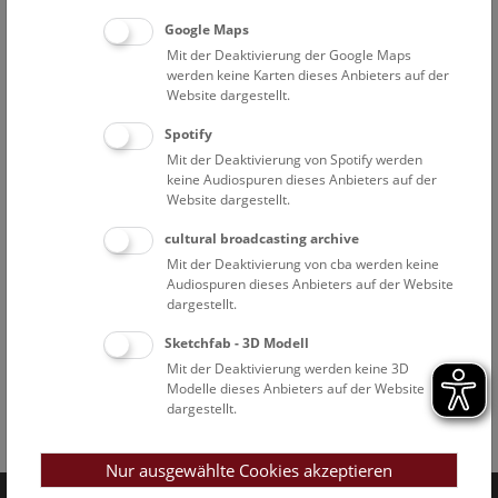
Google Maps
Mit der Deaktivierung der Google Maps
werden keine Karten dieses Anbieters auf der
Website dargestellt.
Spotify
Mit der Deaktivierung von Spotify werden
keine Audiospuren dieses Anbieters auf der
Website dargestellt.
cultural broadcasting archive
Mit der Deaktivierung von cba werden keine
Audiospuren dieses Anbieters auf der Website
dargestellt.
Sketchfab - 3D Modell
Mit der Deaktivierung werden keine 3D
Modelle dieses Anbieters auf der Website
dargestellt.
Facebook
Bluesky
Instagram
Youtube
LinkedIn
Google Art
Follow us on
Nur ausgewählte Cookies akzeptieren