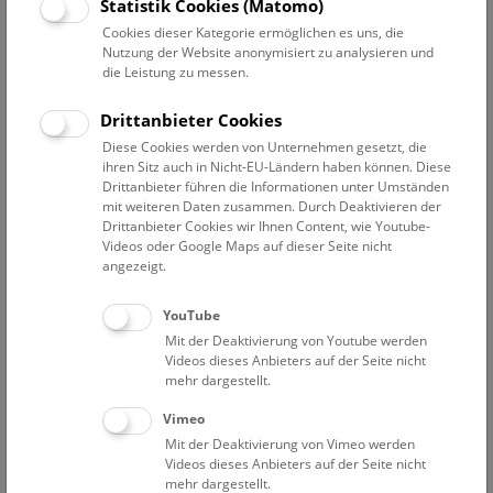
Datum auswählen
Statistik Cookies (Matomo)
Cookies dieser Kategorie ermöglichen es uns, die
Nutzung der Website anonymisiert zu analysieren und
Erweiterte Suche
die Leistung zu messen.
Filter zurücksetzen
Drittanbieter Cookies
Diese Cookies werden von Unternehmen gesetzt, die
27. September 2022
ihren Sitz auch in Nicht-EU-Ländern haben können. Diese
Drittanbieter führen die Informationen unter Umständen
mit weiteren Daten zusammen. Durch Deaktivieren der
Drittanbieter Cookies wir Ihnen Content, wie Youtube-
Bisher keine Ergebnisse. Dienstags ist das NHM Wien
Videos oder Google Maps auf dieser Seite nicht
in der Regel geschlossen. Ausnahmen finden sie
hier
.
angezeigt.
YouTube
Mit der Deaktivierung von Youtube werden
Videos dieses Anbieters auf der Seite nicht
mehr dargestellt.
Eine Nacht im Museum
Vimeo
Mit der Deaktivierung von Vimeo werden
Videos dieses Anbieters auf der Seite nicht
mehr dargestellt.