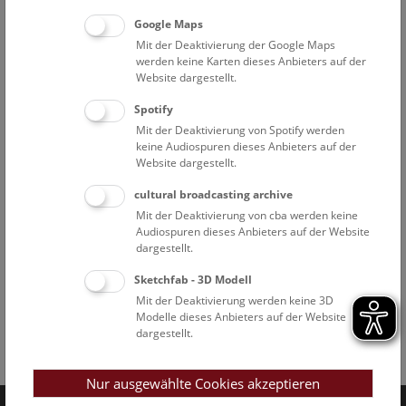
Google Maps
Mit der Deaktivierung der Google Maps
werden keine Karten dieses Anbieters auf der
Website dargestellt.
Spotify
Mit der Deaktivierung von Spotify werden
keine Audiospuren dieses Anbieters auf der
Website dargestellt.
cultural broadcasting archive
Mit der Deaktivierung von cba werden keine
Audiospuren dieses Anbieters auf der Website
dargestellt.
Sketchfab - 3D Modell
Mit der Deaktivierung werden keine 3D
Modelle dieses Anbieters auf der Website
dargestellt.
Facebook
Bluesky
Instagram
Youtube
LinkedIn
Google Art
Follow us on
Nur ausgewählte Cookies akzeptieren