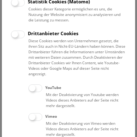
Datum auswählen
Statistik Cookies (Matomo)
Cookies dieser Kategorie ermöglichen es uns, die
Nutzung der Website anonymisiert zu analysieren und
Erweiterte Suche
die Leistung zu messen.
Filter zurücksetzen
Drittanbieter Cookies
Diese Cookies werden von Unternehmen gesetzt, die
7. Dezember 2022
ihren Sitz auch in Nicht-EU-Ländern haben können. Diese
Drittanbieter führen die Informationen unter Umständen
mit weiteren Daten zusammen. Durch Deaktivieren der
Drittanbieter Cookies wir Ihnen Content, wie Youtube-
Bisher keine Ergebnisse. Dienstags ist das NHM Wien
Videos oder Google Maps auf dieser Seite nicht
in der Regel geschlossen. Ausnahmen finden sie
hier
.
angezeigt.
YouTube
Mit der Deaktivierung von Youtube werden
Videos dieses Anbieters auf der Seite nicht
mehr dargestellt.
Eine Nacht im Museum
Vimeo
Mit der Deaktivierung von Vimeo werden
Videos dieses Anbieters auf der Seite nicht
mehr dargestellt.