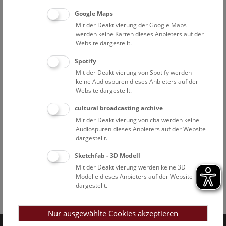
Google Maps
Mit der Deaktivierung der Google Maps
werden keine Karten dieses Anbieters auf der
Website dargestellt.
Spotify
Mit der Deaktivierung von Spotify werden
keine Audiospuren dieses Anbieters auf der
Website dargestellt.
cultural broadcasting archive
Mit der Deaktivierung von cba werden keine
Audiospuren dieses Anbieters auf der Website
dargestellt.
Sketchfab - 3D Modell
Mit der Deaktivierung werden keine 3D
Modelle dieses Anbieters auf der Website
dargestellt.
Facebook
Bluesky
Instagram
Youtube
LinkedIn
Google Art
Follow us on
Nur ausgewählte Cookies akzeptieren