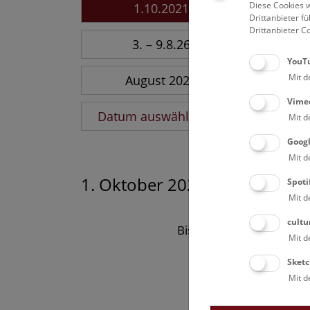
Diese Cookies w
1.10.2021
Drittanbieter 
Drittanbieter C
3. – 9.8.26
YouT
Mit d
August 2026
Vime
Datum auswählen
Mit d
Goog
Mit d
1. Oktober 2021
Spoti
Mit d
cultu
Bisher keine Ergebnisse
Mit d
Sketc
Mit d