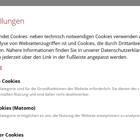
Newslet
llungen
Information
Veranstaltungs
ndet Cookies: neben technisch notwendigen Cookies verwenden w
yse von Webseitenzugriffen ist und Cookies, die durch Drittanbi
n. Nähere Informationen finden Sie in unserer Datenschutzerklär
schung
Führungen & Aktivitäten
Deck 50
 jederzeit über den Link in der Fußleiste angepasst werden.
g
 Cookies
ender
Kategorie sind für die Grundfunktionen der Website erforderlich. Sie dienen der 
äßen Nutzung und sind daher nicht deaktivierbar.
 Schulprogrammen finden Sie
ookies (Matomo)
Kategorie ermöglichen es uns, die Nutzung der Website anonymisiert zu analysie
Veranstaltung für
Angebot
er Cookies
Erwachsene (0)
Führungen & Show