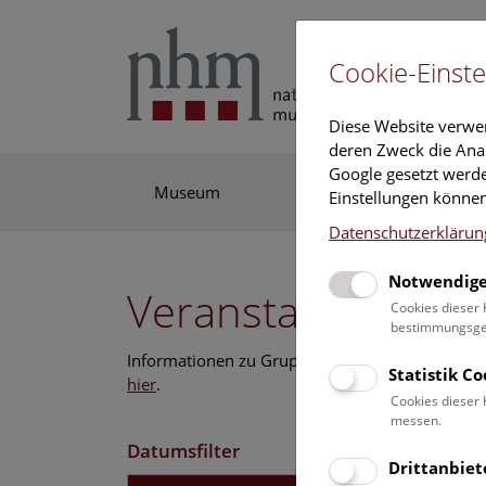
Cookie-Einste
Diese Website verwe
deren Zweck die Anal
Google gesetzt werde
Museum
Ausstellung
For
Einstellungen können
Datenschutzerklärun
Notwendige
Veranstaltungskal
Cookies dieser 
bestimmungsgem
Informationen zu Gruppen,- Kindergarten- und
Statistik C
hier
.
Cookies dieser 
messen.
Datumsfilter
Drittanbiet