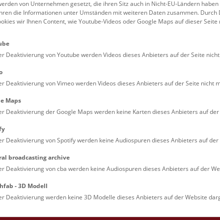
erden von Unternehmen gesetzt, die ihren Sitz auch in Nicht-EU-Ländern haben
führen die Informationen unter Umständen mit weiteren Daten zusammen. Durch 
Familien (0)
Kulinarik & Special
ookies wir Ihnen Content, wie Youtube-Videos oder Google Maps auf dieser Seite 
Jugendliche (0)
Mitmachen & Erleb
ube
Lehrpersonen (0)
Vorträge (0)
er Deaktivierung von Youtube werden Videos dieses Anbieters auf der Seite nicht
o
er Deaktivierung von Vimeo werden Videos dieses Anbieters auf der Seite nicht m
le Maps
er Deaktivierung der Google Maps werden keine Karten dieses Anbieters auf der 
fy
er Deaktivierung von Spotify werden keine Audiospuren dieses Anbieters auf der 
ral broadcasting archive
. Dienstags ist das NHM Wien in der Regel geschlossen. 
er Deaktivierung von cba werden keine Audiospuren dieses Anbieters auf der Web
hfab - 3D Modell
er Deaktivierung werden keine 3D Modelle dieses Anbieters auf der Website darg