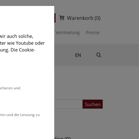
Warenkorb
(0)
ter
Ticketshop
kalender
Unterstützen
Vermietung
Presse
ir auch solche,
eter wie Youtube oder
ung. Die Cookie-
Suche
Shop & Literatur
EN
sicheren und
Suchen
ren und die Leistung zu
Standort
s (0)
NHM Wien (0)