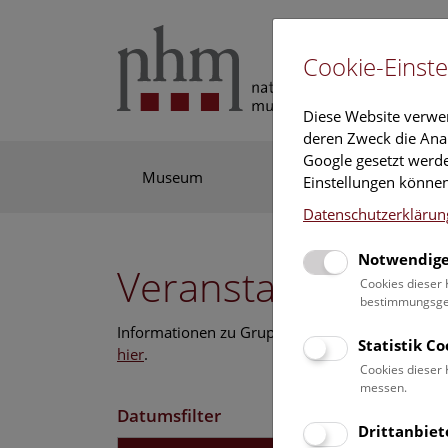
Cookie-Einste
Diese Website verwe
deren Zweck die Anal
Google gesetzt werde
Museum
Ausstellung
For
Einstellungen können
Datenschutzerklärun
Notwendige
Veranstaltungskal
Cookies dieser 
bestimmungsgem
Informationen zu Gruppen,- Kindergarten- und
Statistik C
hier
.
Cookies dieser 
messen.
Datumsfilter
Drittanbiet