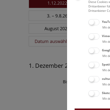
Diese Cookies w
1.12.2022
Drittanbieter 
Drittanbieter C
3. – 9.8.26
YouT
Mit d
August 2026
Vime
Datum auswählen
Mit d
Goog
Mit d
1. Dezember 2022
Spoti
Mit d
cultu
Bisher keine Ergebnisse
Mit d
Sketc
Mit d