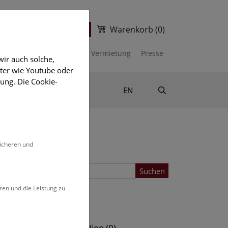
Warenkorb
(0)
ter
Ticketshop
kalender
Unterstützen
Vermietung
Presse
ir auch solche,
eter wie Youtube oder
ung. Die Cookie-
Suche
Shop & Literatur
EN
sicheren und
Suchen
ren und die Leistung zu
Standort
s (0)
NHM Wien (0)