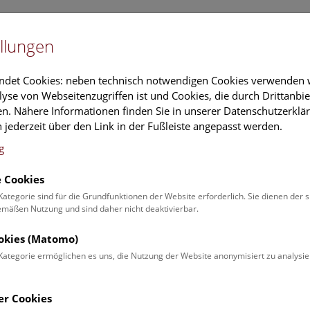
Newslet
llungen
Information
Veranstaltungs
ndet Cookies: neben technisch notwendigen Cookies verwenden w
yse von Webseitenzugriffen ist und Cookies, die durch Drittanbi
n. Nähere Informationen finden Sie in unserer Datenschutzerklär
schung
Führungen & Aktivitäten
Deck 50
 jederzeit über den Link in der Fußleiste angepasst werden.
g
 Cookies
ender
Kategorie sind für die Grundfunktionen der Website erforderlich. Sie dienen der 
äßen Nutzung und sind daher nicht deaktivierbar.
 Schulprogrammen finden Sie
ookies (Matomo)
Kategorie ermöglichen es uns, die Nutzung der Website anonymisiert zu analysie
Veranstaltung für
Angebot
er Cookies
Erwachsene (0)
Führungen & Show