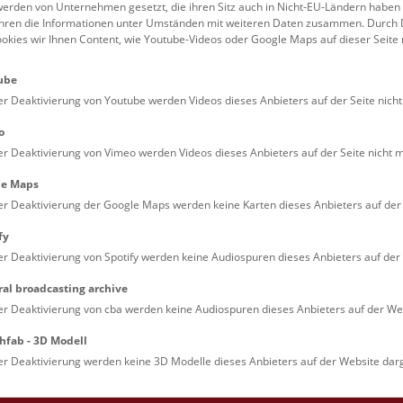
erden von Unternehmen gesetzt, die ihren Sitz auch in Nicht-EU-Ländern haben
führen die Informationen unter Umständen mit weiteren Daten zusammen. Durch 
Familien (0)
Kulinarik & Special
ookies wir Ihnen Content, wie Youtube-Videos oder Google Maps auf dieser Seite 
Jugendliche (0)
Mitmachen & Erleb
ube
Lehrpersonen (0)
Vorträge (0)
er Deaktivierung von Youtube werden Videos dieses Anbieters auf der Seite nicht
o
er Deaktivierung von Vimeo werden Videos dieses Anbieters auf der Seite nicht m
le Maps
er Deaktivierung der Google Maps werden keine Karten dieses Anbieters auf der 
fy
er Deaktivierung von Spotify werden keine Audiospuren dieses Anbieters auf der 
ral broadcasting archive
. Dienstags ist das NHM Wien in der Regel geschlossen. 
er Deaktivierung von cba werden keine Audiospuren dieses Anbieters auf der Web
hfab - 3D Modell
er Deaktivierung werden keine 3D Modelle dieses Anbieters auf der Website darg