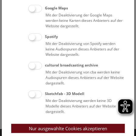
Google Maps
Mit der Deaktivierung der Google Maps
werden keine Karten dieses Anbieters auf der
Website dargestellt.
Spotify
Mit der Deaktivierung von Spotify werden
keine Audiospuren dieses Anbieters auf der
Website dargestellt.
cultural broadcasting archive
Mit der Deaktivierung von cba werden keine
Audiospuren dieses Anbieters auf der Website
dargestellt.
Sketchfab - 3D Modell
Mit der Deaktivierung werden keine 3D
Modelle dieses Anbieters auf der Website
dargestellt.
Facebook
Bluesky
Instagram
Youtube
LinkedIn
Google Art
Follow us on
Nur ausgewählte Cookies akzeptieren