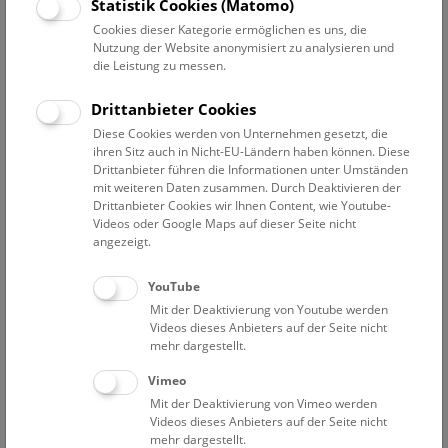
Datum auswählen
Statistik Cookies (Matomo)
Cookies dieser Kategorie ermöglichen es uns, die
Nutzung der Website anonymisiert zu analysieren und
Erweiterte Suche
die Leistung zu messen.
Filter zurücksetzen
Drittanbieter Cookies
Diese Cookies werden von Unternehmen gesetzt, die
1. Dezember 2022
ihren Sitz auch in Nicht-EU-Ländern haben können. Diese
Drittanbieter führen die Informationen unter Umständen
mit weiteren Daten zusammen. Durch Deaktivieren der
Drittanbieter Cookies wir Ihnen Content, wie Youtube-
Bisher keine Ergebnisse. Dienstags ist das NHM Wien
Videos oder Google Maps auf dieser Seite nicht
in der Regel geschlossen. Ausnahmen finden sie
hier
.
angezeigt.
YouTube
Mit der Deaktivierung von Youtube werden
Videos dieses Anbieters auf der Seite nicht
mehr dargestellt.
Eine Nacht im Museum
Vimeo
Mit der Deaktivierung von Vimeo werden
Videos dieses Anbieters auf der Seite nicht
mehr dargestellt.